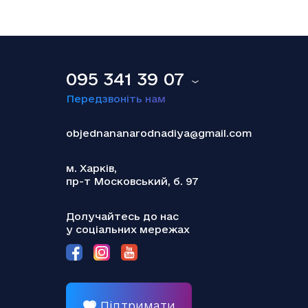
18.12.2025
Smart Holding відзвітував про зниження
обсягу сплачених до бюджету податків
095 341 39 07
Передзвоніть нам
objednananarodnadiya@gmail.com
м. Харків,
пр-т Московський, б. 97
18.12.2025
Теракт у Сіднеї: наймолодшою жертвою
Долучайтесь до нас
стала українська дівчинка
у соціальних мережах
Підтримати