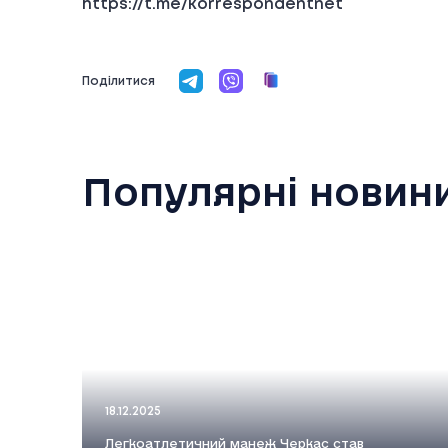
https://t.me/korrespondentnet
Поділитися
Популярні новин
18.12.2025
Легкоатлетичний манеж Черкас став