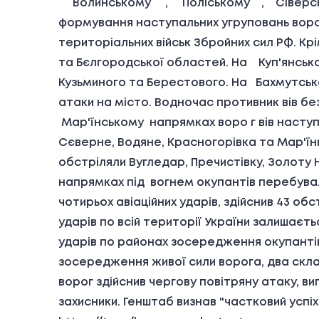
Волинському , Поліському , Сіверськ
формування наступальних угруповань ворога
територіальних військ Збройних сил РФ. Кр
та Бєлгородської областей. На Куп'янсько
Кузьминого та Берестового. На Бахмутськ
атаки на місто. Водночас противник вів бе
Мар'їнському напрямках воро г вів наступа
Сєверне, Водяне, Красногорівка та Мар'їн
обстріляли Вугледар, Пречистівку, Золоту
напрямках під вогнем окупантів перебувал
чотирьох авіаційних ударів, здійснив 43 об
ударів по всій території України залишаєть
ударів по районах зосередження окупантів.
зосередження живої сили ворога, два скла
ворог здійснив чергову повітряну атаку, ви
захисники. Генштаб визнав "частковий успі