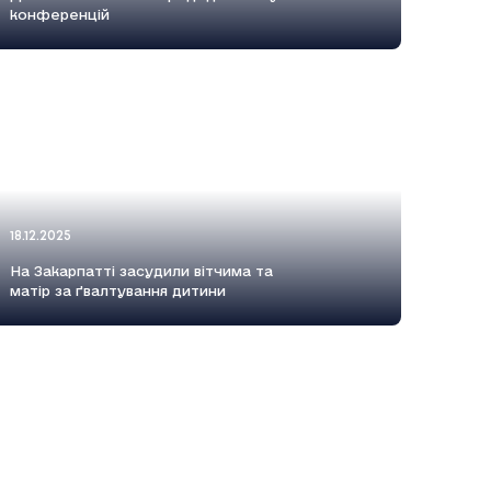
конференцій
18.12.2025
На Закарпатті засудили вітчима та
матір за ґвалтування дитини