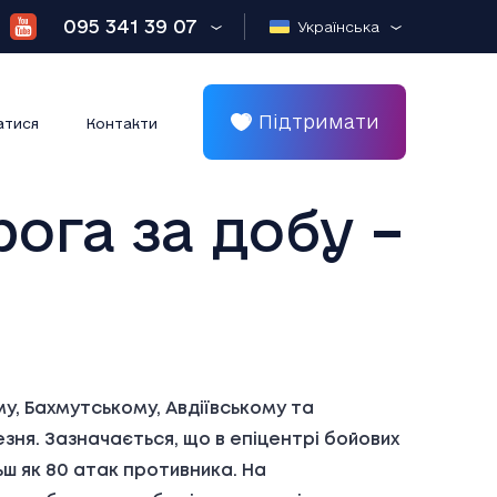
095 341 39 07
Українська
Підтримати
атися
Контакти
ога за добу –
у, Бахмутському, Авдіївському та
зня. Зазначається, що в епіцентрі бойових
льш як 80 атак противника. На