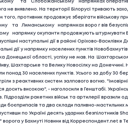
ому та Слобожанському напрямках оперативна о
 не виявлено. На території Білорусі тривають заход
ім того, противник продовжує зберігати військову пр
му та Лиманському напрямках воро г вів безуспішні
ому напрямку окупанти продовжують штурмувати Бахм
зуспішні наступальні дії в районі Оріхово-Василівки
льні дії у напрямку населених пунктів Новобахмутів
ка Донецької області, успіху не мав. На Шахтарськ
 Ниву, Шахтарське та Велику Новосілку на Донеччині
и понад 30 населених пунктів. Усього за добу 30 бер
стріли з реактивних систем залпового вогню. "Імовірн
ся досить високою", - наголосили в Генштабі. Україн
 Підрозділи ракетних військ та артилерії вразили оди
ди боєприпасів та два склади паливно-мастильних ма
пустивши по Україні десять ударних безпілотників Shah
х" ворога у Бахмуті Новини від Корреспондент.net в T