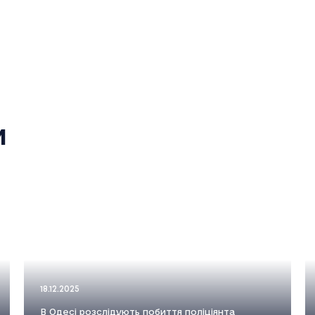
и
18.12.2025
В Одесі розслідують побиття поліціянта