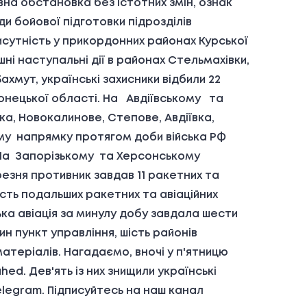
бстановка без істотних змін, ознак
и бойової підготовки підрозділів
исутність у прикордонних районах Курської
 наступальні дії в районах Стельмахівки,
ут, українські захисники відбили 22
 Донецької області. На Авдіївському та
ка, Новокалинове, Степове, Авдіївка,
ому напрямку протягом доби війська РФ
. На Запорізькому та Херсонському
езня противник завдав 11 ракетних та
ість подальших ракетних та авіаційних
ська авіація за минулу добу завдала шести
н пункт управління, шість районів
теріалів. Нагадаємо, вночі у п'ятницю
ed. Дев'ять із них знищили українські
elegram. Підписуйтесь на наш канал