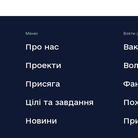
18.12.2025
Вийшов п’ятий сезон серіалу Емілі в
Парижі
Меню
Взяти 
Про нас
Вак
Проекти
Вол
Присяга
Фан
18.12.2025
Аллан Каммінг стане ведучим кінопремії
BAFTA-2026
Цілі та завдання
По
Новини
Пр