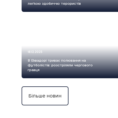
легкою здобиччю терористів
18.12.2025
В Еквадорі триває полювання на
футболістів: розстріляли чергового
гравця
Більше новин