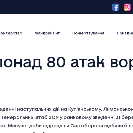
онтерство
Фандрайзінг
Пожертвування
Приєдн
онад 80 атак вор
денні наступальних дій на Куп'янському, Лиманськом
 Генеральний штаб ЗСУ у ранковому зведенні 31 бере
їнка. Минулої доби підрозділи Сил оборони відбили бі