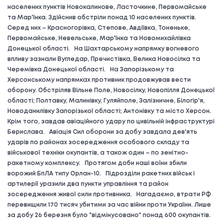
населених пунктів Новокалинове, Ласточкине, Первомайське
та Мар'їнка. Здійснив обстріли понад 10 населених пунктів.
Серед них – Красногорівка, Степове, Авдіївка, Тоненьке,
Первомайське, Невельське, Мар'їнка та Новомихайлівка
Донецької області. На Шахтарському напрямку вогневого
впливу зазнали Вугледар, Пречистівка, Велика Новосілка та
Черемівка Донецької області. На Запорізькому та
Херсонському напрямках противник продовжував вести
оборону. Обстріляв Вільне Поле, Новосілку, Новопілля Донецької
області; Полтавку, Малинівку, Гуляйполе, Залізничне, Білогір'я,
Новоданилівку Запорізької області; Антонівку та місто Херсон.
Крім того, завдав авіаційного удару по цивільній інфраструктурі
Берислава. Авіація Сил оборони за добу завдала дев'ять
ударів по районах зосередження особового складу та
військової техніки окупантів, а також один – по зенітно-
ракетному комплексу. Протягом доби наші воїни збили
ворожий БпЛА типу Орлан-10. Підрозділи ракетних військ і
артилерії уразили два пункти управління та район
зосередження живої сили противника. Нагадаємо, втрати РФ
перевищили 170 тисяч убитими за час війни проти України. Лише
за добу 26 березня було "відмінусовано" понад 600 окупантів.