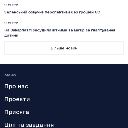
18.12.2025
Зеленський озвучив перспективи без грошей ЄС
18.12.2025
На Закарпатті засудили вітчима та матір за ґвалтування
дитини
18.12.2025
Більше новин
Вийшов п’ятий сезон серіалу Емілі в Парижі
18.12.2025
Генштаб: Росія посилено атакує на трьох напрямках
Меню
18.12.2025
Про нас
Smart Holding відзвітував про зниження обсягу сплачених
до бюджету податків
Проекти
18.12.2025
Присяга
Аллан Каммінг стане ведучим кінопремії BAFTA-2026
Цілі та завдання
18.12.2025