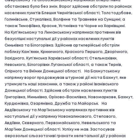
Сіверському та Слобожанському напрямках оперативна
обстановка була без змін. Ворог здійснив обстріли по районах
населених пунктів Блешня Чернігівської області; Толстодубове,
Голинівське, Стукалівка, Волфине та Травневе на Сумщині; а
також Тимофіївка, Красне, Устинівка та Чорне на Харківщині.
На Куп'янському та Лиманському напрямках противник вів
безуспішні наступальні дії у районах населених пунктів
Синьківка та Білогорівка. Здійснив артилерійські обстріли
поблизу Кам'янки, Криничного, Красного Першого, Дворічного,
Західного, Куп'янська Харківської області; Стельмахівки,
Невського, Білогорівки Луганської області, а також Тернів,
Спірного та Виїмки Донецької області. На Бахмутському
напрямку ворог продовжував штурмові дії міста Бахмут, яке
утримують наші захисники, а також у районі Іванівського
Донецької області. Здійснив обстріли населених пунктів
Григорівка, Миньківка, Оріхово-Василівка, Новомаркове, Бахмут,
Курдюмівка, Озарянівка, Дружба та Майорськ. На
Авдіївському та Мар'їнському напрямках противник вів
наступальні дії у напрямку Новокалинового, Степового,
Авдіївки, Сєверного, Первомайського, Невельського та
Мар'їнки Донецької області. Успіху не мав. Застосував
аерозольні сльозоточиві гранати нелетальної дії у районах