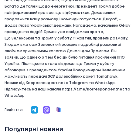
ППО, і щодо нашої стійкості, і щодо нашої далекобійності.
Багато деталей щодо енергетики. Президент Трамп добре
поінформований про все, що відбувається. Домовились
продовжити нашу розмову, і команди готуються. Дякую!", -
додав глава Української держави. Нагадаємо, начальник Офісу
президента Андрій Єрмак уже повідомляв про те,
що Зеленський та Трамп у суботу, 11 жовтня, провели розмову.
Згодом вже сам Зеленський розкрив подробиці розмови зі
своїм американським колегою Дональдом Трампом. Він
заявив, що однією з тем бесіди було питання посилення ППО
України. Після цього стало вівдомо, що Трамп у суботу
обговорив з президентом України Володимиром Зеленським
можливість передачі ЗСУ далекобійних ракет Tomahawk.
Новини від Корреспондент.net в Telegram та WhatsApp.
Підписуйтесь на наші канали https://t.me/korrespondentnet та
WhatsApp
Поділитися
Популярні новини