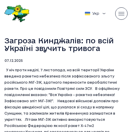
Українська
Загроза Кинджалів: по всій
Україні звучить тривога
07.12.2025
У ніч проти неділі, 7 листопада, на всій території України
введена ракетна небезпека після зафіксованого зльоту
російського МіГ-31К, здатного переносити аеробалістичні
ракети. Про це повідомили Повітряні сили ЗСУ. В офіційному
повідомленні вказано: "Вся Україна - ракетна небезпека!
Зафіксовано зліт МіГ-31К!". Невдовзі військові доповіли про
фіксацію швидкісної цілі, що рухалася зі сходу в напрямку
Сумщини, та закликали жителів Кременчука залишатися в
укриттях. Літаки МіГ-31К активно використовуються
Російською Федерацією як носії ракет Х-47м2