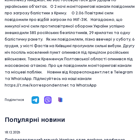
комплексу Кинджал, які застосовуються для ударів по
українських об'єктах. О 2 ночі моніторингові канали повідомили
про загрозу балістики з Криму. О 2.06 Повітряні сили
повідомили про відбій загрози по МІГ-31К. Нагадаємо, що
минулої ночі сили протиповітряної оборони України успішно
знешкодили 585 російських безпілотників, 29 крилатих та одну
балістичну ракету. Як ми повідомляли, пізно ввечері у суботу, 6
грудня, у місті Фастів на Київщині пролунали сильні вибухи. Другу
ніч поспіль населений пункт опинився під прицілом російських
військових. Також Кременчук Полтавської області опинився під
масованою атакою. Про це повідомили моніторингові канали
та місцеві пабліки. Новини від Корреспондент.net в Telegram
та WhatsApp. Підписуйтесь на наші канали
https://t.me/korrespondentnet та WhatsApp
Поділитися
Популярні новини
18.12.2025
Легкоатлетичний манеж Черкас став легкою здобиччю