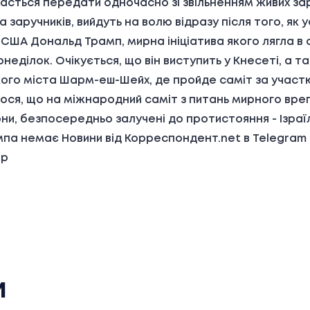
вдасться передати одночасно зі звільненням живих зар
 на заручників, вийдуть на волю відразу після того, як
 США Дональд Трамп, мирна ініціатива якого лягла в 
неділок. Очікується, що він виступить у Кнесеті, а та
ького міста Шарм-еш-Шейх, де пройде саміт за участю
лося, що на міжнародний саміт з питань мирного врег
они, безпосередньо залучені до протистояння - Ізр
ампа немає Новини від Корреспондент.net в Telegram
pp
и