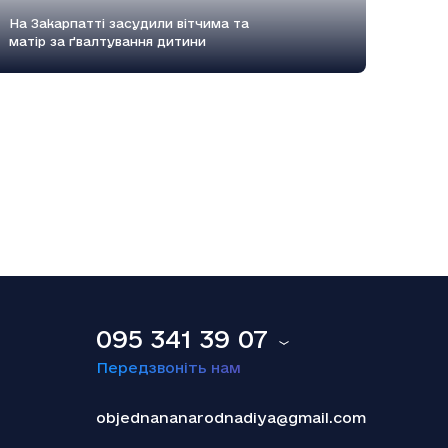
На Закарпатті засудили вітчима та
матір за ґвалтування дитини
18.12.2025
Smart Holding відзвітував про зниження
обсягу сплачених до бюджету податків
095 341 39 07
Передзвоніть нам
objednananarodnadiya@gmail.com