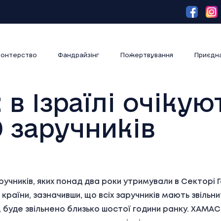
онтерство
Фандрайзінг
Пожертвування
Приєдн
 в Ізраїлі очікую
0 заручників
аручників, яких понад два роки утримували в Секторі Г
країни, зазначивши, що всіх заручників мають звільни
ми, буде звільнено близько шостої години ранку. ХАМ