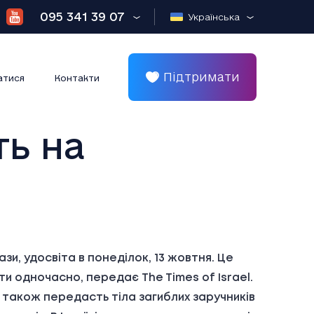
095 341 39 07
Українська
Підтримати
атися
Контакти
ть на
ази, удосвіта в понеділок, 13 жовтня. Це
ти одночасно, передає The Times of Israel.
АС також передасть тіла загиблих заручників