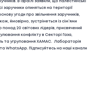
учників. В Ізраїлі заявили, що палестинські
 усі заручники опиняться на території
основу угоди про звільнення заручників,
кож, ймовірно, зустрінеться із сім’ями
 понад 20 світових лідерів, присвячений
улювання конфлікту в Секторі Газа,
аїль та угруповання ХАМАС. Лабораторія
 та WhatsApp. Підписуйтесь на наші канали