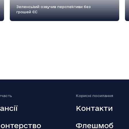
Зеленський озвучив перспективи без
грошей ЄС
18.12.2025
Генштаб: Росія посилено атакує на
трьох напрямках
участь
Kорисні посилання
ансії
Контакти
онтерство
Флешмоб