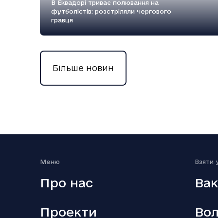
В Еквадорі триває полювання на
футболістів: розстріляли чергового
гравця
Більше новин
18.12.2025
Вийшов п’ятий сезон серіалу Емілі в
Парижі
Меню
Взяти 
Про нас
Вак
Проекти
Вол