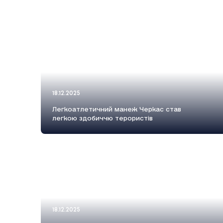
18.12.2025
Легкоатлетичний манеж Черкас став
легкою здобиччю терористів
18.12.2025