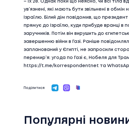
– їх 28. Однак поки що неясно, чи всі тіла 
ув’язнені, які мають бути звільнені в обмін
Ізраїлю. Білий дім повідомив, що президент
прямує до Ізраїлю, куди прибуде вранці в по
заручників. Потім він вирушить до єгипетс
завершенню війни в Газі. Раніше повідомля
запланований у Єгипті, не запросили стор
перемир’я: угода по Газі є, Нобеля для Тр
https://t.me/korrespondentnet та WhatsA
Поділитися
Популярні новин