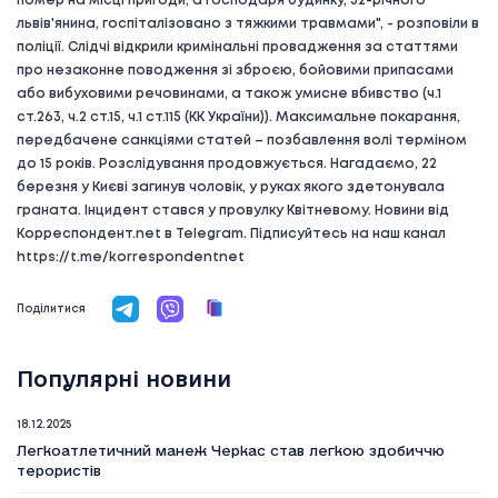
помер на місці пригоди, а господаря будинку, 52-річного
львів'янина, госпіталізовано з тяжкими травмами", - розповіли в
поліції. Слідчі відкрили кримінальні провадження за статтями
про незаконне поводження зі зброєю, бойовими припасами
або вибуховими речовинами, а також умисне вбивство (ч.1
ст.263, ч.2 ст.15, ч.1 ст.115 (КК України)). Максимальне покарання,
передбачене санкціями статей – позбавлення волі терміном
до 15 років. Розслідування продовжується. Нагадаємо, 22
березня у Києві загинув чоловік, у руках якого здетонувала
граната. Інцидент стався у провулку Квітневому. Новини від
Корреспондент.net в Telegram. Підписуйтесь на наш канал
https://t.me/korrespondentnet
Поділитися
Популярні новини
18.12.2025
Легкоатлетичний манеж Черкас став легкою здобиччю
терористів