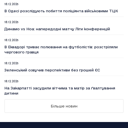
18.12.2025
В Одесі розслідують побиття поліціянта військовими ТЦК
18.12.2025
Динамо vs Ноа: напередодні матчу Ліги конференцій
18.12.2025
В Еквадорі триває полювання на футболістів: розстріляли
чергового гравця
18.12.2025
Зеленський озвучив перспективи без грошей ЄС
18.12.2025
На Закарпатті засудили вітчима та матір за ґвалтування
дитини
18.12.2025
Більше новин
Вийшов п’ятий сезон серіалу Емілі в Парижі
18.12.2025