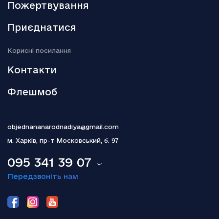
Пожертвування
18.12.2025
Активи РФ: Туск заявив про “переломний момент”
Приєднатися
18.12.2025
Kорисні посилання
Гелена Бонем Картер пояснила, чому так і не одружилася з
Тімом Бертоном
Контакти
Флешмоб
objednananarodnadiya@gmail.com
м. Харків,
пр-т Московський, б. 97
095 341 39 07
Передзвоніть нам