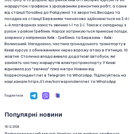
обстрілу. В УЗ додали, що рейси Київ Сіті Експрес курсують за
маршрутом і графіком з урахуванням ремонтних робіт, а саме
від станції Почайна до Райдужної та зворотно.Висадка та
посадка на станції Березняки тимчасово здійснюються на 3-й і
4-й платформах замість звичних 1-ї та 2-ї. Також є складнощі з
рухом у районі Гребінки. Наразі затримуються приміські поїзди,
зокрема у напрямках Київ - Гребінка та Березань - Київ-
Волинський. Нагадаємо, частина громадського транспорту в
Києві курсує з обмеженнями через ворожу атаку в п'ятницю, 10
жовтня. Столична влада вивела додаткові автобуси, які
замінять частину маршрутів електротранспорту. У Києві
відновила рух "зелена" гілка метро Новини від
Корреспондент.net в Telegram та WhatsApp. Підписуйтесь на
наші канали https://t.me/korrespondentnet та WhatsApp
Поділитися
Популярні новини
18.12.2025
Легкоатлетичний манеж Черкас став легкою здобиччю