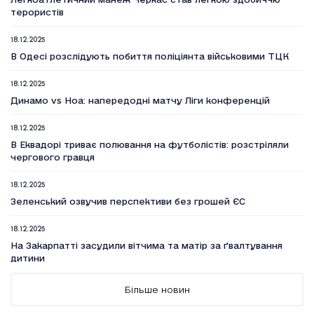
терористів
18.12.2025
В Одесі розслідують побиття поліціянта військовими ТЦК
18.12.2025
Динамо vs Ноа: напередодні матчу Ліги конференцій
18.12.2025
В Еквадорі триває полювання на футболістів: розстріляли
чергового гравця
18.12.2025
Зеленський озвучив перспективи без грошей ЄС
18.12.2025
На Закарпатті засудили вітчима та матір за ґвалтування
дитини
18.12.2025
Більше новин
Вийшов п’ятий сезон серіалу Емілі в Парижі