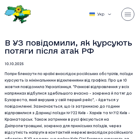
Українська
В УЗ повідомили, як курсують
потяги після атак РФ
10.10.2025
Попри блекаути по країні внаслідок російських обстрілів, поїзди
курсують із мінімальними відхиленнями від графіка. Про це 10
жовтня повідомила Укрзалізниця. "Ранкові відправлення у всіх
напрямках відбулися здебільшого вчасно - зокрема й потяг до
Бухареста, який вирушив у свій перший рейс", - йдеться у
повідомленні. Зазначається, що із затримкою до години
відправилися з Дарниці поїзди №722 Київ - Харків та №712 Київ -
Краматорськ. Також затримки в русі фіксуються на
Дніпропетровщині, зокрема для приміських поїздів, через
відсутність напруги в контактній мережі внаслідок російського