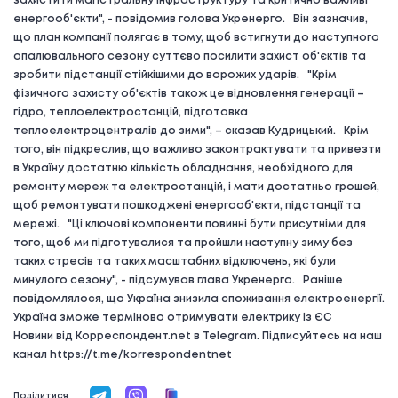
захистити магістральну інфраструктуру та критично важливі
енергооб'єкти", - повідомив голова Укренерго. Він зазначив,
що план компанії полягає в тому, щоб встигнути до наступного
опалювального сезону суттєво посилити захист об'єктів та
зробити підстанції стійкішими до ворожих ударів. "Крім
фізичного захисту об'єктів також це відновлення генерації –
гідро, теплоелектростанцій, підготовка
теплоелектроцентралів до зими", – сказав Кудрицький. Крім
того, він підкреслив, що важливо законтрактувати та привезти
в Україну достатню кількість обладнання, необхідного для
ремонту мереж та електростанцій, і мати достатньо грошей,
щоб ремонтувати пошкоджені енергооб'єкти, підстанції та
мережі. "Ці ключові компоненти повинні бути присутніми для
того, щоб ми підготувалися та пройшли наступну зиму без
таких стресів та таких масштабних відключень, які були
минулого сезону", - підсумував глава Укренерго. Раніше
повідомлялося, що Україна знизила споживання електроенергії.
Україна зможе терміново отримувати електрику із ЄС
Новини від Корреспондент.net в Telegram. Підписуйтесь на наш
канал https://t.me/korrespondentnet
Поділитися