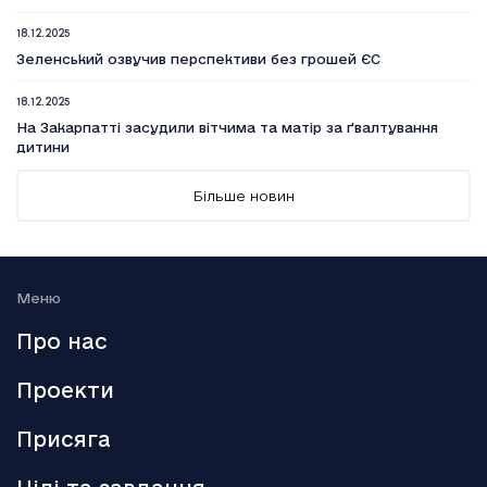
18.12.2025
Зеленський озвучив перспективи без грошей ЄС
18.12.2025
На Закарпатті засудили вітчима та матір за ґвалтування
дитини
18.12.2025
Більше новин
Вийшов п’ятий сезон серіалу Емілі в Парижі
18.12.2025
Генштаб: Росія посилено атакує на трьох напрямках
Меню
18.12.2025
Про нас
Smart Holding відзвітував про зниження обсягу сплачених
до бюджету податків
Проекти
18.12.2025
Присяга
Аллан Каммінг стане ведучим кінопремії BAFTA-2026
18.12.2025