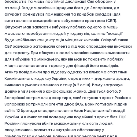
блокпостів та місць постійної дислокації Сил оборони у
столиці. Згодом росіяни відрядили його до Запоріжжя, де
фігурант орендував помешкання та придбав складові для
виготовлення саморобного вибухового пристрою (СВП).
Фігурант мав закласти вибухівку поблизу одного із місць
масового перебування людей у годину пік, коли на "локації"
буде найбільша концентрація місцевих жителів. Співробітники
СБУ завчасно затримали агента під час спорядження вибухівки
для теракту. При обшуках в оселі чоловіка виявили компоненти
для вибухівки та мінікамеру, яку він мав встановити поблизу
місця запланованого теракту для фіксації його наслідків.
Агенту повідомили про підозру одразу за кількома статтями
Кримінального кодексу України, серед яких – державна зрада,
вчинена в умовах воєнного стану (ч.2 ст.111). Йому загрожує
довічне увʼязнення з конфіскацією майна. Дивіться фото: У
Запоріжжі затримали дезертира, який готував теракт Раніше в
Запоріжжі затримали агентів двох ФСБ. Вони готували підрив
воїнів 12 бригади спецпризначення Азов Національної гвардії
України. А в Миколаєві попередили подвійний теракт біля ТЦК.
Росіяни планували вбити максимальну кількість людей,
сподіваючись розхитати внутрішню обстановку у
прифронтовому регіоні. Новини від Корреспондент.net в