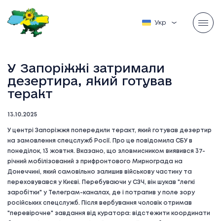
Українська
У Запоріжжі затримали
дезертира, який готував
теракт
13.10.2025
У центрі Запоріжжя попередили теракт, який готував дезертир
на замовлення спецслужб Росії. Про це повідомила СБУ в
понеділок, 13 жовтня. Вказано, що зловмисником виявився 37-
річний мобілізований з прифронтового Мирнограда на
Донеччині, який самовільно залишив військову частину та
переховувався у Києві. Перебуваючи у СЗЧ, він шукав "легкі
заробітки" у Телеграм-каналах, де і потрапив у поле зору
російських спецслужб. Після вербування чоловік отримав
"перевірочне" завдання від куратора: відстежити координати