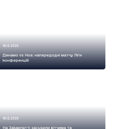
18.12.2025
Динамо vs Ноа: напередодні матчу Ліги
конференцій
18.12.2025
На Закарпатті засудили вітчима та