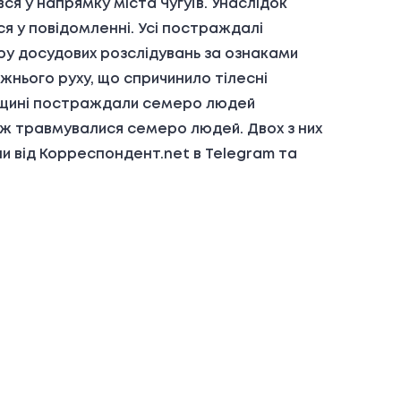
ся у напрямку міста Чугуїв. Унаслідок
ться у повідомленні. Усі постраждалі
у досудових розслідувань за ознаками
ього руху, що спричинило тілесні
ківщині постраждали семеро людей
теж травмувалися семеро людей. Двох з них
ни від Корреспондент.net в Telegram та