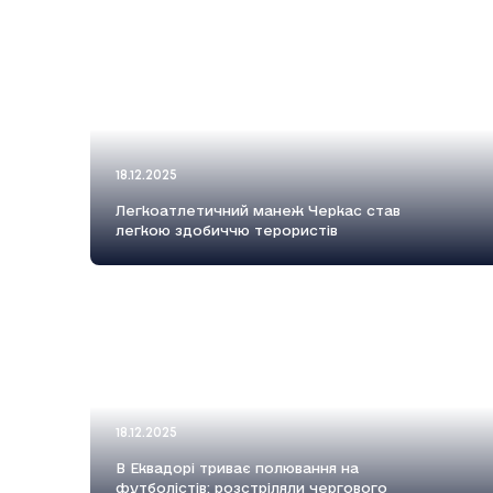
18.12.2025
Легкоатлетичний манеж Черкас став
легкою здобиччю терористів
18.12.2025
В Еквадорі триває полювання на
футболістів: розстріляли чергового