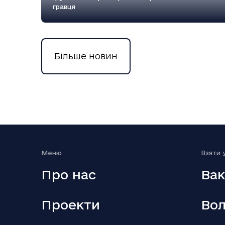
гравця
Більше новин
18.12.2025
Вийшов п’ятий сезон серіалу Емілі в
Парижі
Меню
Взяти 
Про нас
Вак
Проекти
Вол