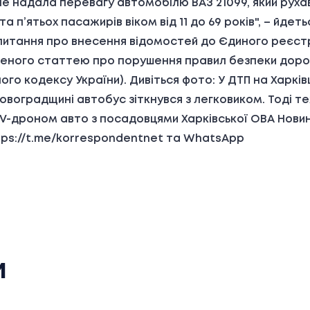
не надала перевагу автомобілю ВАЗ 21099, який рухав
та п’ятьох пасажирів віком від 11 до 69 років", – йде
питання про внесення відомостей до Єдиного реєстр
ного статтею про порушення правил безпеки дорожн
ого кодексу України). Дивіться фото: У ДТП на Хар
ровоградщині автобус зіткнувся з легковиком. Тоді 
FPV-дроном авто з посадовцями Харківської ОВА Нови
tps://t.me/korrespondentnet та WhatsApp
и