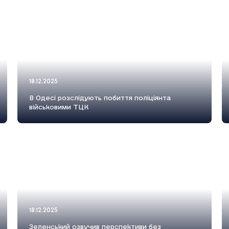
18.12.2025
В Одесі розслідують побиття поліціянта
військовими ТЦК
18.12.2025
Зеленський озвучив перспективи без