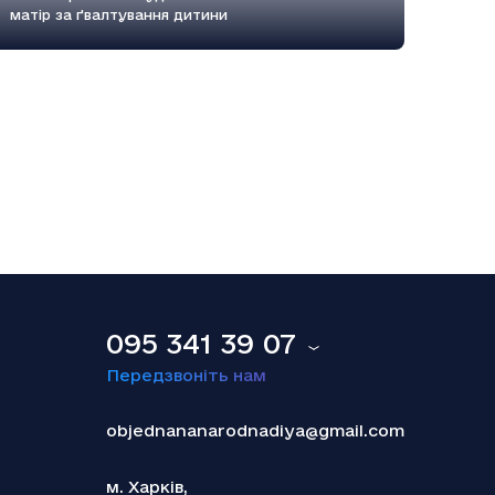
матір за ґвалтування дитини
18.12.2025
Smart Holding відзвітував про зниження
обсягу сплачених до бюджету податків
095 341 39 07
Передзвоніть нам
objednananarodnadiya@gmail.com
м. Харків,