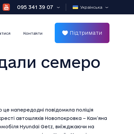
095 341 39 07
Українська
Підтримати
атися
Контакти
ждали семеро
о це напередодні повідомила поліція
ехресті автошляхів Новопокровка – Кам’яна
томобіля Hyundai Getz, виїжджаючи на