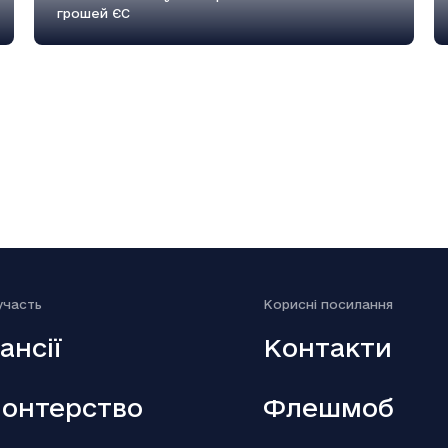
грошей ЄС
18.12.2025
Генштаб: Росія посилено атакує на
трьох напрямках
участь
Kорисні посилання
ансії
Контакти
онтерство
Флешмоб