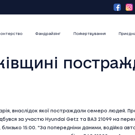
онтерство
Фандрайзінг
Пожертвування
Приєдн
ківщині постра
арія, внаслідок якої постраждали семеро людей. Пр
відбувся за участю Hyundai Getz та ВАЗ 21099 на пер
, близько 15:00. "За попередніми даними, водійка ав