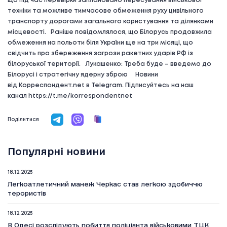
що під час перевірки заплановано пересування військової
техніки та можливе тимчасове обмеження руху цивільного
транспорту дорогами загального користування та ділянками
місцевості. Раніше повідомлялося, що Білорусь продовжила
обмеження на польоти біля України ще на три місяці, що
свідчить про збереження загрози ракетних ударів РФ із
білоруської території. Лукашенко: Треба буде – введемо до
Білорусі і стратегічну ядерну зброю Новини
від Корреспондент.net в Telegram. Підписуйтесь на наш
канал https://t.me/korrespondentnet
Поділитися
Популярні новини
18.12.2025
Легкоатлетичний манеж Черкас став легкою здобиччю
терористів
18.12.2025
В Одесі розслідують побиття поліціянта військовими ТЦК