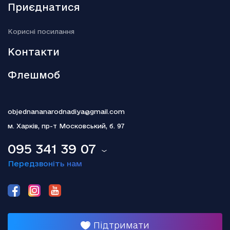
Активи РФ: Туск заявив про “переломний момент”
Приєднатися
18.12.2025
Kорисні посилання
Гелена Бонем Картер пояснила, чому так і не одружилася з
Тімом Бертоном
Контакти
Флешмоб
objednananarodnadiya@gmail.com
м. Харків,
пр-т Московський, б. 97
095 341 39 07
Передзвоніть нам
Підтримати