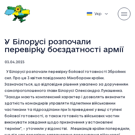
Українська
У Білорусі розпочали
перевірку боєздатності армії
03.04.2023
У Білорусі розпочали перевірку бойової готовності Збройних
сил. Про це 3 квітня повідомило Міноборони країни.
Зазначається, що відповідне рішення ухвалено за дорученням
самопроголошеного глави Білорусі Олександра Лукашенка.
"Заходи мають комплексний характер і дозволять визначити
здатність командирів управляти підлеглими військовими
частинами та підрозділами при їх приведенні у вищі ступені
бойової готовності, а також готовність військових частин
виконувати завдання щодо призначення у встановлені
терміни", - уточнили у відомстві. Мешканців країни попередили,