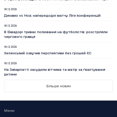
18.12.2025
Динамо vs Ноа: напередодні матчу Ліги конференцій
18.12.2025
В Еквадорі триває полювання на футболістів: розстріляли
чергового гравця
18.12.2025
Зеленський озвучив перспективи без грошей ЄС
18.12.2025
На Закарпатті засудили вітчима та матір за ґвалтування
дитини
18.12.2025
Більше новин
Вийшов п’ятий сезон серіалу Емілі в Парижі
18.12.2025
Генштаб: Росія посилено атакує на трьох напрямках
Меню