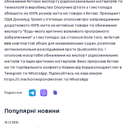
обмеження Китаєм експорту рідкісноземельних матеріалів та
технологій їх виробництва Сполучені Штати з 1 листопада
збільшать на 100% розмір мита на товари з Китаю. Президент
США Дональд Трамп у п’ятницю оголосив про запровадження
додаткового 100% мита на китайські товари та обмеження
експорту "будь-якого критично важливого програмного
забезпечення" з 1 листопада. Це сталося після того, як Китай
ввів нові портові збори для американських суден, розпочав
антимонопольне розслідування проти Qualcomm Inc. і
оголосив масштабні обмеження на експорт рідкоземельних
металів та інших критичних матеріалів. Венс пригрозив Китаю
на тлі торгівельного конфлікту Новини від Корреспондент.net в
Telegram та WhatsApp. Підписуйтесь на наші канали
https://t.me/korrespondentnet та WhatsApp
Поділитися
Популярні новини
18.12.2025