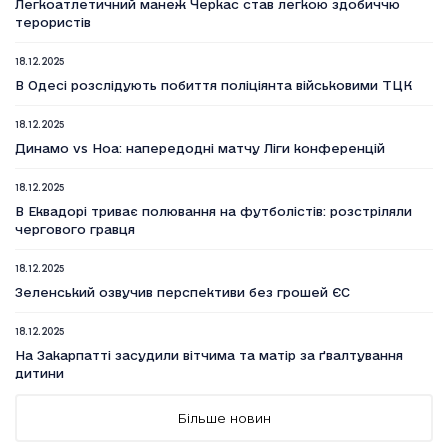
Легкоатлетичний манеж Черкас став легкою здобиччю
терористів
18.12.2025
В Одесі розслідують побиття поліціянта військовими ТЦК
18.12.2025
Динамо vs Ноа: напередодні матчу Ліги конференцій
18.12.2025
В Еквадорі триває полювання на футболістів: розстріляли
чергового гравця
18.12.2025
Зеленський озвучив перспективи без грошей ЄС
18.12.2025
На Закарпатті засудили вітчима та матір за ґвалтування
дитини
18.12.2025
Більше новин
Вийшов п’ятий сезон серіалу Емілі в Парижі