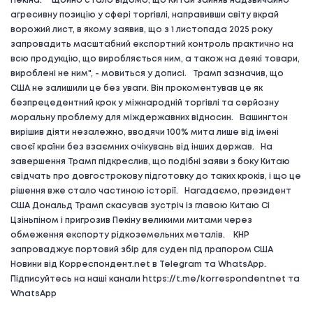
Пекіна. "Щойно стало відомо, що Китай зайняв надзвичайно
агресивну позицію у сфері торгівлі, направивши світу вкрай
ворожий лист, в якому заявив, що з 1 листопада 2025 року
запровадить масштабний експортний контроль практично на
всю продукцію, що виробляється ним, а також на деякі товари,
вироблені не ним", - мовиться у дописі. Трамп зазначив, що
США не залишили це без уваги. Він прокоментував це як
безпрецедентний крок у міжнародній торгівлі та серйозну
моральну проблему для міждержавних відносин. Вашингтон
вирішив діяти незалежно, вводячи 100% мита лише від імені
своєї країни без взаємних очікувань від інших держав. На
завершення Трамп підкреслив, що подібні заяви з боку Китаю
свідчать про довгострокову підготовку до таких кроків, і що це
рішення вже стало частиною історії. Нагадаємо, президент
США Дональд Трамп скасував зустріч із главою Китаю Сі
Цзіньпіном і пригрозив Пекіну великими митами через
обмеження експорту рідкоземельних металів. КНР
запроваджує портовий збір для суден під прапором США
Новини від Корреспондент.net в Telegram та WhatsApp.
Підписуйтесь на наші канали https://t.me/korrespondentnet та
WhatsApp