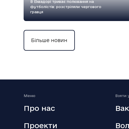
В Еквадорі триває полювання на
футболістів: розстріляли чергового
гравця
Більше новин
18.12.2025
Вийшов п’ятий сезон серіалу Емілі в
Парижі
Меню
Взяти 
Про нас
Вак
Проекти
Вол