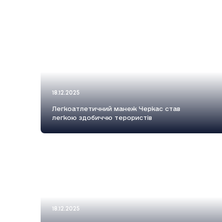
18.12.2025
Легкоатлетичний манеж Черкас став
легкою здобиччю терористів
18.12.2025