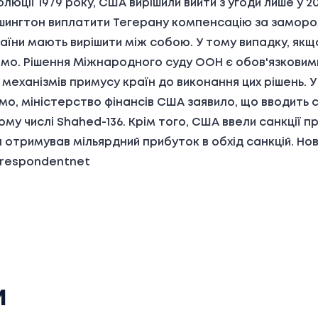
ції 1979 року, США вирішили вийти з угоди лише у 201
шингтон виплатити Тегерану компенсацію за заморож
аїни мають вирішити між собою. У тому випадку, якщ
ремо. Рішення Міжнародного суду ООН є обов'язковим
еханізмів примусу країн до виконання цих рішень. У 
мо, міністерство фінансів США заявило, що вводить с
тому числі Shahed-136. Крім того, США ввели санкції 
ан отримував мільярдний прибуток в обхід санкцій. Но
orrespondentnet
и