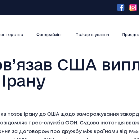
онтерство
Фандрайзінг
Пожертвування
Приєдн
в’язав США вип
Ірану
ив позов Ірану до США щодо заморожування закордо
повідомляє прес-служба ООН. Судова інстанція вваж
ання за Договором про дружбу між країнами від 1955