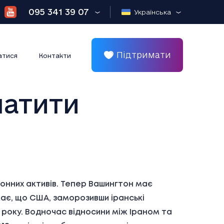
095 341 39 07
Українська
Підтримати
атися
Контакти
латити
нних активів. Тепер Вашингтон має
ає, що США, заморозивши іранські
 року. Водночас відносини між Іраном та