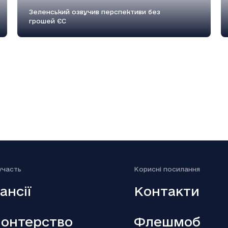
Зеленський озвучив перспективи без
грошей ЄС
18.12.2025
Генштаб: Росія посилено атакує на
трьох напрямках
участь
Kорисні посилання
ансії
Контакти
онтерство
Флешмоб