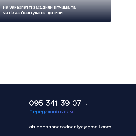
На Закарпатті засудили вітчима та
матір за ґвалтування дитини
18.12.2025
Smart Holding відзвітував про зниження
обсягу сплачених до бюджету податків
095 341 39 07
Передзвоніть нам
objednananarodnadiya@gmail.com