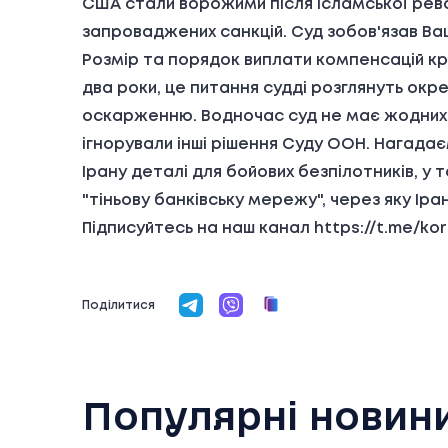
США стали ворожими після Ісламської револю
запроваджених санкцій. Суд зобов'язав Ва
Розмір та порядок виплати компенсацій кр
два роки, це питання судді розглянуть ок
оскарженню. Водночас суд не має жодних м
ігнорували інші рішення Суду ООН. Нагадає
Ірану деталі для бойових безпілотників, у 
"тіньову банківську мережу", через яку Ір
Підписуйтесь на наш канал https://t.me/k
Поділитися
Популярні новин