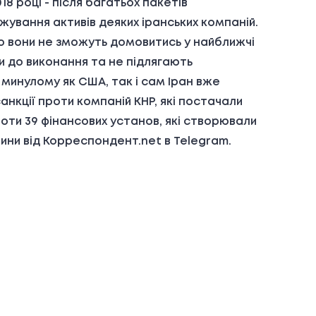
8 році - після багатьох пакетів
ування активів деяких іранських компаній.
о вони не зможуть домовитись у найближчі
и до виконання та не підлягають
минулому як США, так і сам Іран вже
анкції проти компаній КНР, які постачали
проти 39 фінансових установ, які створювали
вини від Корреспондент.net в Telegram.