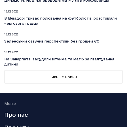
Динамо vs Ноа: напередодні матчу Ліги конференцій
18.12.2025
В Еквадорі триває полювання на футболістів: розстріляли
чергового гравця
18.12.2025
Зеленський озвучив перспективи без грошей ЄС
18.12.2025
На Закарпатті засудили вітчима та матір за ґвалтування
дитини
18.12.2025
Більше новин
Вийшов п’ятий сезон серіалу Емілі в Парижі
18.12.2025
Генштаб: Росія посилено атакує на трьох напрямках
Меню
18.12.2025
Про нас
Smart Holding відзвітував про зниження обсягу сплачених
до бюджету податків