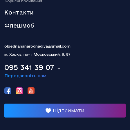
Kорисні посилання
Гелена Бонем Картер пояснила, чому так і не одружилася з
Тімом Бертоном
Контакти
Флешмоб
objednananarodnadiya@gmail.com
м. Харків,
пр-т Московський, б. 97
095 341 39 07
Передзвоніть нам
Підтримати