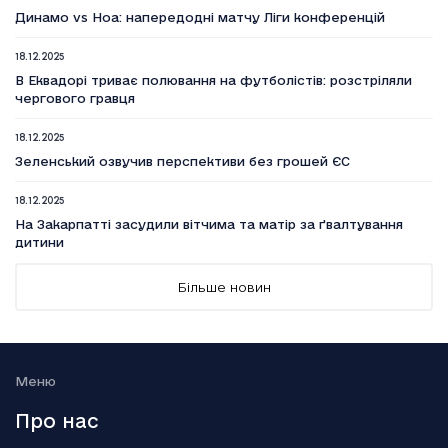
Динамо vs Ноа: напередодні матчу Ліги конференцій
18.12.2025
В Еквадорі триває полювання на футболістів: розстріляли
чергового гравця
18.12.2025
Зеленський озвучив перспективи без грошей ЄС
18.12.2025
На Закарпатті засудили вітчима та матір за ґвалтування
дитини
18.12.2025
Більше новин
Вийшов п’ятий сезон серіалу Емілі в Парижі
18.12.2025
Генштаб: Росія посилено атакує на трьох напрямках
Меню
18.12.2025
Про нас
Smart Holding відзвітував про зниження обсягу сплачених