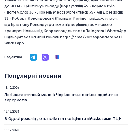
чемпіонатів світу. Найкращі бомбардири відбіркової кампанії
до ЧС 41 - Кріштіану Роналду (Португалія) 39 - Карлос Руїс
(Гватемала) 36 - Ліонель Мессі (Аргентина) 35 - Алі Даеї (Іран)
33 - Роберт Левандовські (Польща) Раніше повідомлялося,
що Кріштіану Роналду гратиме під керівництвом нового
тренера. Новини від Корреспондент.net в Telegram і WhatsApp.
Підписуйтеся на наші канали https://t.me/korrespondentnet і
WhatsApp
Поділитися
Популярні новини
18.12.2025
Легкоатлетичний манеж Черкас став легкою здобиччю
терористів
18.12.2025
В Одесі розслідують побиття поліціянта військовими ТЦК
18.12.2025