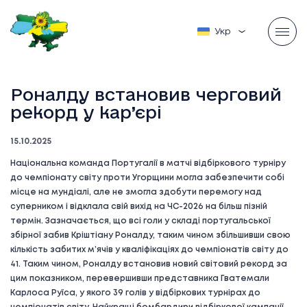
Українська
Роналду встановив черговий
рекорд у кар’єрі
15.10.2025
Національна команда Португалії в матчі відбіркового турніру
до чемпіонату світу проти Угорщини могла забезпечити собі
місце на мундіалі, але не змогла здобути перемогу над
суперником і відклала свій вихід на ЧС-2026 на більш пізній
термін. Зазначається, що всі голи у складі португальської
збірної забив Кріштіану Роналду, таким чином збільшивши свою
кількість забитих м’ячів у кваліфікаціях до чемпіонатів світу до
41. Таким чином, Роналду встановив новий світовий рекорд за
цим показником, перевершивши представника Гватемали
Карлоса Руїса, у якого 39 голів у відбіркових турнірах до