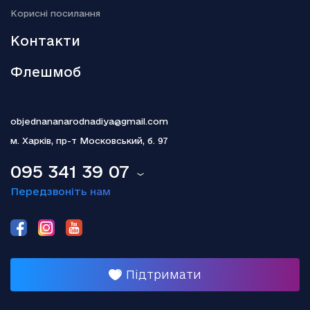
18.12.2025
Kорисні посилання
Гелена Бонем Картер пояснила, чому так і не одружилася з
Тімом Бертоном
Контакти
Флешмоб
objednananarodnadiya@gmail.com
м. Харків,
пр-т Московський, б. 97
095 341 39 07
Передзвоніть нам
Підтримати