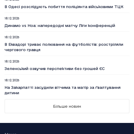
В Одесі розслідують побиття поліціянта військовими ТЦК
18.12.2025
Динамо vs Ноа: напередодні матчу Ліги конференцій
18.12.2025
В Еквадорі триває полювання на футболістів: розстріляли
чергового гравця
18.12.2025
Зеленський озвучив перспективи без грошей ЄС
18.12.2025
На Закарпатті засудили вітчима та матір за ґвалтування
дитини
18.12.2025
Більше новин
Вийшов п’ятий сезон серіалу Емілі в Парижі
18.12.2025
Генштаб: Росія посилено атакує на трьох напрямках