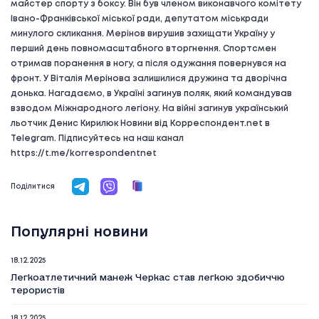
майстер спорту з боксу. Він був членом виконавчого комітету
Івано-Франківської міської ради, депутатом міськради
минулого скликання. Мерінов вирушив захищати Україну у
перший день повномасштабного вторгнення. Спортсмен
отримав поранення в ногу, а після одужання повернувся на
фронт. У Віталія Мерінова залишилися дружина та дворічна
донька. Нагадаємо, в Україні загинув поляк, який командував
взводом Міжнародного легіону. На війні загинув український
льотчик Денис Кирилюк Новини від Корреспондент.net в
Telegram. Підписуйтесь на наш канал
https://t.me/korrespondentnet
Поділитися
Популярні новини
18.12.2025
Легкоатлетичний манеж Черкас став легкою здобиччю
терористів
18.12.2025