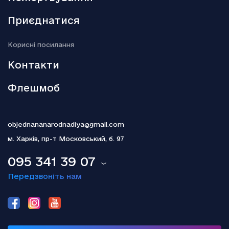
18.12.2025
Активи РФ: Туск заявив про “переломний момент”
Приєднатися
18.12.2025
Kорисні посилання
Гелена Бонем Картер пояснила, чому так і не одружилася з
Тімом Бертоном
Контакти
Флешмоб
objednananarodnadiya@gmail.com
м. Харків,
пр-т Московський, б. 97
095 341 39 07
Передзвоніть нам