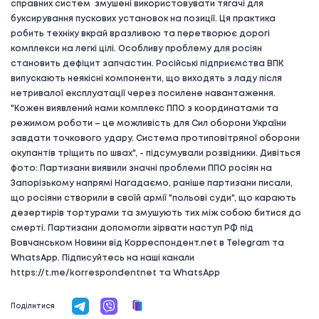
справних систем змушені використовувати тягачі для
буксирування пускових установок на позиції. Ця практика
робить техніку вкрай вразливою та перетворює дорогі
комплекси на легкі цілі. Особливу проблему для росіян
становить дефіцит запчастин. Російські підприємства ВПК
випускають неякісні компоненти, що виходять з ладу після
нетривалої експлуатації через посилене навантаження.
"Кожен виявлений нами комплекс ППО з координатами та
режимом роботи – це можливість для Сил оборони України
завдати точкового удару. Система протиповітряної оборони
окупантів тріщить по швах", - підсумували розвідники. Дивіться
фото: Партизани виявили значні проблеми ППО росіян на
Запорізькому напрямі Нагадаємо, раніше партизани писали,
що росіяни створили в своїй армії "польові суди", що карають
дезертирів тортурами та змушують тих між собою битися до
смерті. Партизани допомогли зірвати наступ РФ під
Вовчанськом Новини від Корреспондент.net в Telegram та
WhatsApp. Підписуйтесь на наші канали
https://t.me/korrespondentnet та WhatsApp
Поділитися