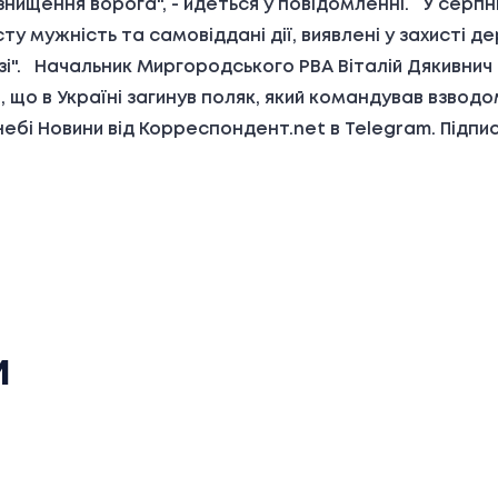
нищення ворога", - йдеться у повідомленні. У серп
сту мужність та самовіддані дії, виявлені у захисті
рисязі". Начальник Миргородського РВА Віталій Дякивн
 що в Україні загинув поляк, який командував взводом
ебі Новини від Корреспондент.net в Telegram. Підпи
и