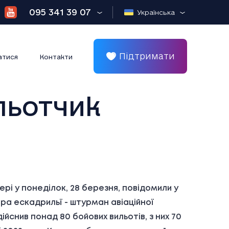
095 341 39 07
Українська
Підтримати
атися
Контакти
 льотчик
рі у понеділок, 28 березня, повідомили у
ира ескадрильї - штурман авіаційної
ійснив понад 80 бойових вильотів, з них 70