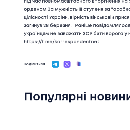
під час повномасштабного вторгнення на з
орденом За мужність ІІІ ступеня за "особи
цілісності України, вірність військовій п
загинув 28 березня. Раніше повідомлялося,
українцям не заважати ЗСУ бити ворога у н
https://t.me/korrespondentnet
Поділитися
Популярні новин