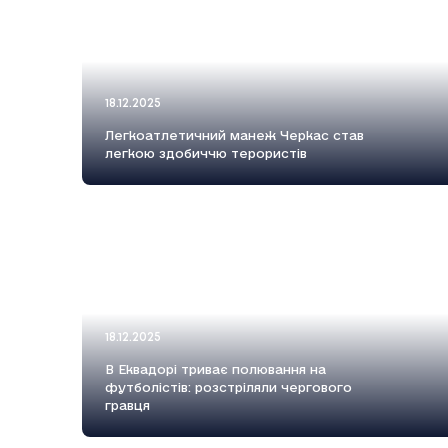
18.12.2025
Легкоатлетичний манеж Черкас став
легкою здобиччю терористів
18.12.2025
В Еквадорі триває полювання на
футболістів: розстріляли чергового
гравця