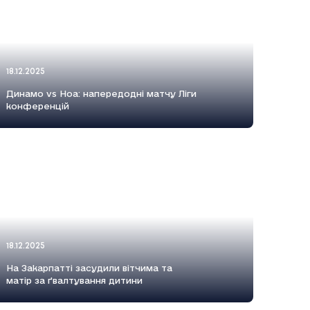
18.12.2025
Динамо vs Ноа: напередодні матчу Ліги
конференцій
18.12.2025
На Закарпатті засудили вітчима та
матір за ґвалтування дитини