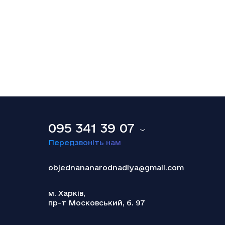
18.12.2025
Smart Holding відзвітував про зниження
обсягу сплачених до бюджету податків
095 341 39 07
Передзвоніть нам
objednananarodnadiya@gmail.com
м. Харків,
пр-т Московський, б. 97
18.12.2025
Теракт у Сіднеї: наймолодшою жертвою