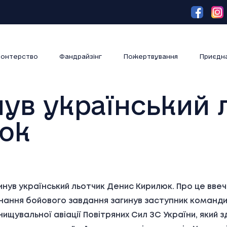
онтерство
Фандрайзінг
Пожертвування
Приєдн
нув український
юк
инув український льотчик Денис Кирилюк. Про це ввече
иконання бойового завдання загинув заступник команд
щувальної авіації Повітряних Сил ЗС України, який зд