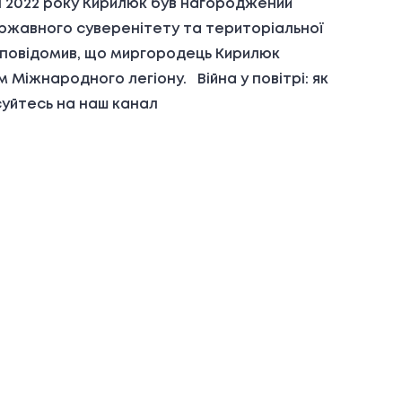
ні 2022 року Кирилюк був нагороджений
 державного суверенітету та територіальної
ич повідомив, що миргородець Кирилюк
 Міжнародного легіону. Війна у повітрі: як
суйтесь на наш канал