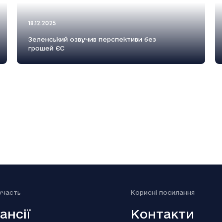
18.12.2025
Зеленський озвучив перспективи без
грошей ЄС
18.12.2025
Генштаб: Росія посилено атакує на
трьох напрямках
участь
Kорисні посилання
ансії
Контакти