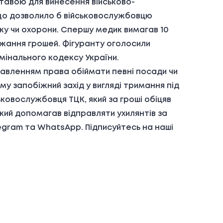
ставою для винесення військово-
 що дозволило б військовослужбовцю
зку чи охорони. Спершу медик вимагав 10
ржання грошей. Фігуранту оголосили
имінального кодексу України.
бавленням права обіймати певні посади чи
му запобіжний захід у вигляді тримання під
ьковослужбовця ТЦК, який за гроші обіцяв
який допомагав відправляти ухилянтів за
egram та WhatsApp. Підписуйтесь на наші