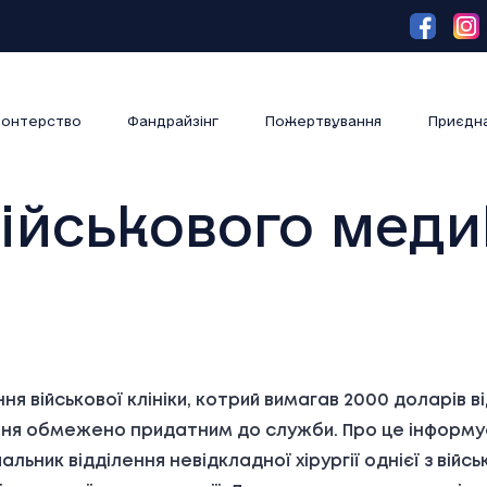
онтерство
Фандрайзінг
Пожертвування
Приєдн
ійськового меди
я військової клініки, котрий вимагав 2000 доларів в
ння обмежено придатним до служби. Про це інформує
ьник відділення невідкладної хірургії однієї з війсь