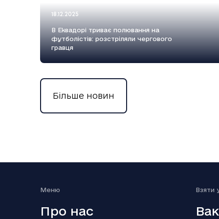
18.12.2025
В Еквадорі триває полювання на
футболістів: розстріляли чергового
гравця
Більше новин
18.12.2025
Вийшов п’ятий сезон серіалу Емілі в
Парижі
Меню
Взяти 
Про нас
Вак