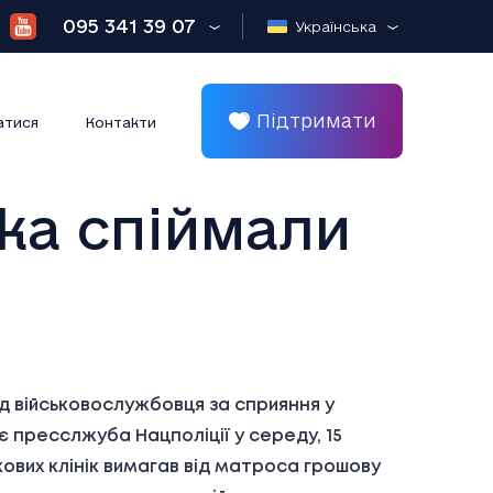
095 341 39 07
Українська
Підтримати
атися
Контакти
ка спіймали
ід військовослужбовця за сприяння у
 пресслжуба Нацполіції у середу, 15
кових клінік вимагав від матроса грошову