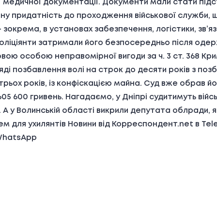
ої медичної документації. Документи мали стати під
ну придатність до проходження військової служби,
 зокрема, в установах забезпечення, логістики, зв’я
. Поліціянти затримали його безпосередньо після оде
вою особою неправомірної вигоди за ч. 3 ст. 368 Кр
ді позбавлення волі на строк до десяти років з поз
рьох років, із конфіскацією майна. Суд вже обрав йо
05 600 гривень. Нагадаємо, у Дніпрі судитимуть війс
ї. А у Волинській області викрили депутата облради, 
ем для ухилянтів Новини від Корреспондент.net в Tel
 WhatsApp