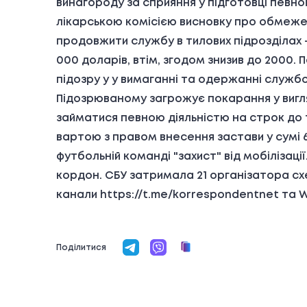
винагороду за сприяння у підготовці певн
лікарською комісією висновку про обмеже
продовжити службу в тилових підрозділах -
000 доларів, втім, згодом знизив до 2000
підозру у у вимаганні та одержанні службо
Підозрюваному загрожує покарання у вигля
займатися певною діяльністю на строк до т
вартою з правом внесення застави у сумі 6
футбольній команді "захист" від мобілізаці
кордон. СБУ затримала 21 організатора сх
канали https://t.me/korrespondentnet та
Поділитися