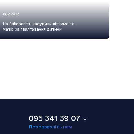
18.12.2025
На Закарпатті засудили вітчима та
матір за ґвалтування дитини
18.12.2025
Smart Holding відзвітував про зниження
обсягу сплачених до бюджету податків
095 341 39 07
Передзвоніть нам