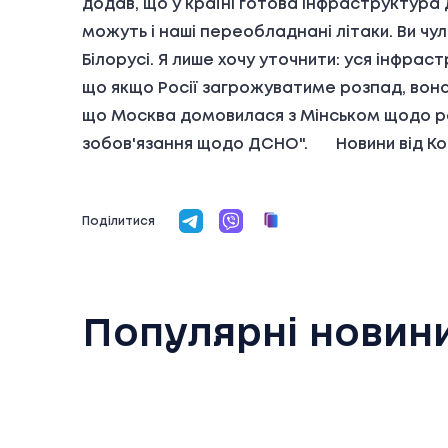
додав, що у країні готова інфраструктура
можуть і наші переобладнані літаки. Ви чул
Білорусі. Я лише хочу уточнити: уся інфра
що якщо Росії загрожуватиме розпад, вона
що Москва домовилася з Мінськом щодо роз
зобов'язання щодо ДСНО". Новини від Кор
Поділитися
Популярні новин