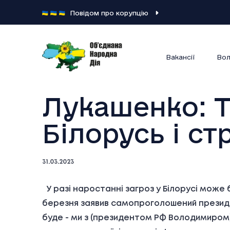
Повідом про корупцію
Вакансії
Вол
Лукашенко: Т
Білорусь і с
31.03.2023
У разі наростанні загроз у Білорусі може 
березня заявив самопроголошений презид
буде - ми з (президентом РФ Володимиром) 