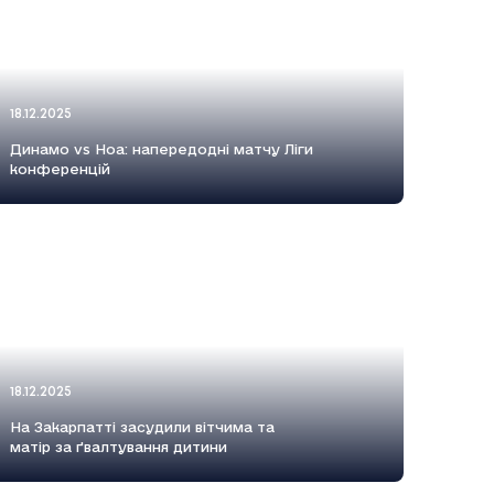
18.12.2025
Динамо vs Ноа: напередодні матчу Ліги
конференцій
18.12.2025
На Закарпатті засудили вітчима та
матір за ґвалтування дитини