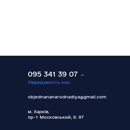
18.12.2025
Smart Holding відзвітував про зниження
обсягу сплачених до бюджету податків
095 341 39 07
Передзвоніть нам
objednananarodnadiya@gmail.com
м. Харків,
пр-т Московський, б. 97
18.12.2025
Теракт у Сіднеї: наймолодшою жертвою