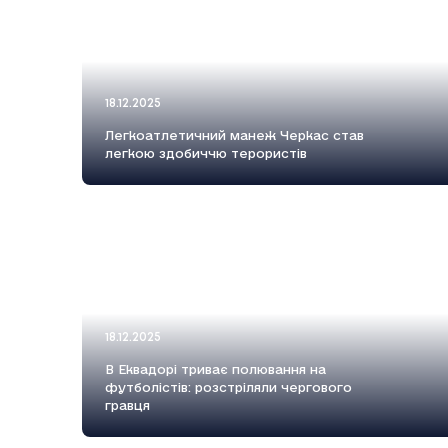
18.12.2025
Легкоатлетичний манеж Черкас став
легкою здобиччю терористів
18.12.2025
В Еквадорі триває полювання на
футболістів: розстріляли чергового
гравця