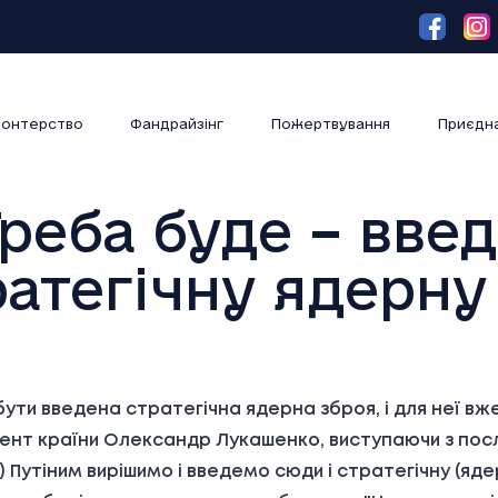
онтерство
Фандрайзінг
Пожертвування
Приєдн
реба буде – вве
тратегічну ядерн
бути введена стратегічна ядерна зброя, і для неї вж
ент країни Олександр Лукашенко, виступаючи з по
Путіним вирішимо і введемо сюди і стратегічну (ядер