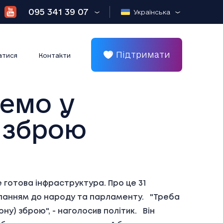
095 341 39 07
Українська
Підтримати
атися
Контакти
демо у
у зброю
е готова інфраструктура. Про це 31
сланням до народу та парламенту. "Треба
ну) зброю", - наголосив політик. Він