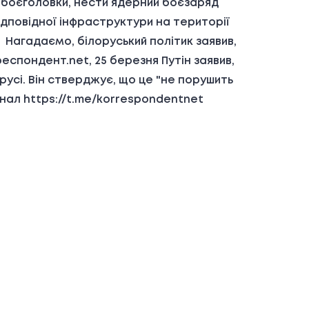
і боєголовки, нести ядерний боєзаряд
відповідної інфраструктури на території
. Нагадаємо, білоруський політик заявив,
спондент.net, 25 березня Путін заявив,
усі. Він стверджує, що це "не порушить
нал https://t.me/korrespondentnet