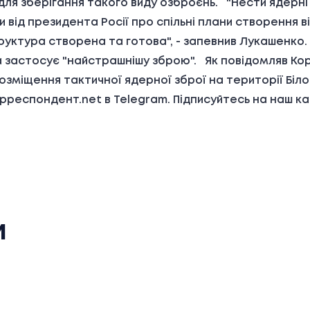
 для зберігання такого виду озброєнь. "Нести ядерн
и від президента Росії про спільні плани створення 
структура створена та готова", - запевнив Лукашенко
 застосує "найстрашнішу зброю". Як повідомляв Коре
міщення тактичної ядерної зброї на території Білор
респондент.net в Telegram. Підписуйтесь на наш ка
и