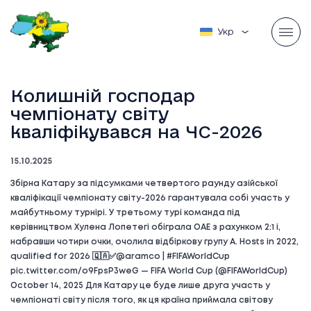
Українська
Колишній господар
чемпіонату світу
кваліфікувався на ЧС-2026
15.10.2025
Збірна Катару за підсумками четвертого раунду азійської
кваліфікації чемпіонату світу-2026 гарантувала собі участь у
майбутньому турнірі. У третьому турі команда під
керівництвом Хулена Лопетегі обіграла ОАЕ з рахунком 2:1 і,
набравши чотири очки, очолила відбіркову групу А. Hosts in 2022,
qualified for 2026 🇶🇦✅@aramco | #FIFAWorldCup
pic.twitter.com/o9FpsP3weG — FIFA World Cup (@FIFAWorldCup)
October 14, 2025 Для Катару це буде лише друга участь у
чемпіонаті світу після того, як ця країна приймала світову