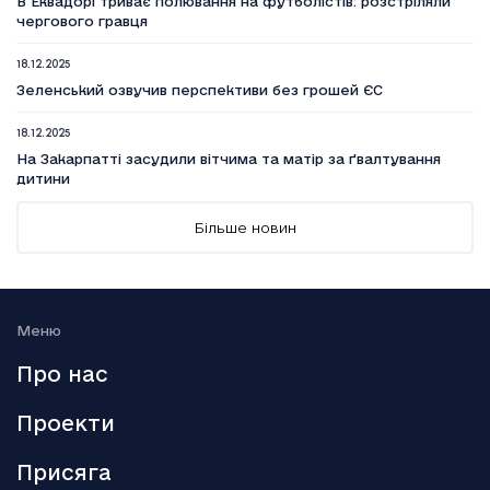
В Еквадорі триває полювання на футболістів: розстріляли
чергового гравця
18.12.2025
Зеленський озвучив перспективи без грошей ЄС
18.12.2025
На Закарпатті засудили вітчима та матір за ґвалтування
дитини
18.12.2025
Більше новин
Вийшов п’ятий сезон серіалу Емілі в Парижі
18.12.2025
Генштаб: Росія посилено атакує на трьох напрямках
Меню
18.12.2025
Про нас
Smart Holding відзвітував про зниження обсягу сплачених
до бюджету податків
Проекти
18.12.2025
Присяга
Аллан Каммінг стане ведучим кінопремії BAFTA-2026