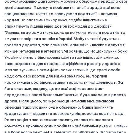
бабуся можливо шантажем, можливо обманом передала свої
дані шахраям - її можуть позбавити пенсії, заради якої вона
працювала все життя та сплачувала податки!", - написав
нардеп. За словами Гончаренка, подібні ініціативи не
сприятимуть підвищенню довіри громадян до держави.
"Уявляю, як це замотивує молодь не ухилятися від податків та
змусить повірити в пенсію в Україні. Мабуть так і будується
правова держава, так, пане Гетьманцев?", - вважає депутат.
Раніше Гетманцев в інтерв'ю ЗМІ заявив, що Національний банк
України спільно з фінансовим комітетом ініціювали зміни до
законодавства для створення офіційного реєстру дропів з
метою зупинення схем фінансових злочинів, де треті особи
надають свої картки для відмивання грошей, торгівлі
наркотиками або фінансування терористичної діяльності. За
його словами, людину, щодо якої зафіксовано факт
передавання своєї банківської картки, буде внесено в реєстр
дропів. Після цього, по інформації Гетманцева, фінансові
операції такої людини буде обмежено: банки припинять
кредитування, відкриття нових рахунків, переказ коштів тощо.
Реєстрацію такого законопроєкту голова фінансового
комітету Верховної Ради пообіцяв найближчими днями. Новини
від Корреспондент.net в Telegram та WhatsApp. Підписуйтесь