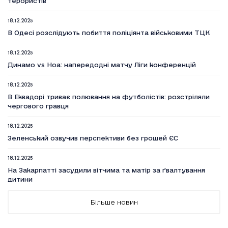
терористів
18.12.2025
В Одесі розслідують побиття поліціянта військовими ТЦК
18.12.2025
Динамо vs Ноа: напередодні матчу Ліги конференцій
18.12.2025
В Еквадорі триває полювання на футболістів: розстріляли
чергового гравця
18.12.2025
Зеленський озвучив перспективи без грошей ЄС
18.12.2025
На Закарпатті засудили вітчима та матір за ґвалтування
дитини
18.12.2025
Більше новин
Вийшов п’ятий сезон серіалу Емілі в Парижі