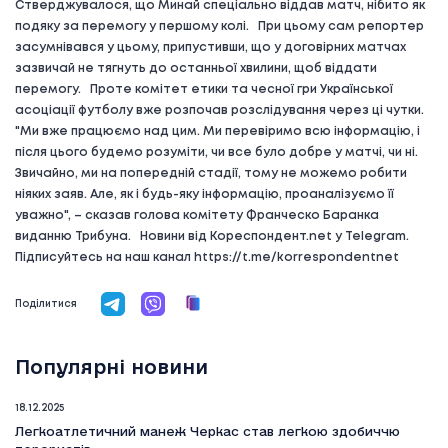
Стверджувалося, що Минай спеціально віддав матч, нібито як
подяку за перемогу у першому колі. При цьому сам репортер
засумнівався у цьому, припустивши, що у договірних матчах
зазвичай не тягнуть до останньої хвилини, щоб віддати
перемогу. Проте комітет етики та чесної гри Української
асоціації футболу вже розпочав розслідування через ці чутки.
"Ми вже працюємо над цим. Ми перевіримо всю інформацію, і
після цього будемо розуміти, чи все було добре у матчі, чи ні.
Звичайно, ми на попередній стадії, тому не можемо робити
ніяких заяв. Але, як і будь-яку інформацію, проаналізуємо її
уважно", – сказав голова комітету Франческо Баранка
виданню Трибуна. Новини від Кореспондент.net у Telegram.
Підписуйтесь на наш канал https://t.me/korrespondentnet
Поділитися
Популярні новини
18.12.2025
Легкоатлетичний манеж Черкас став легкою здобиччю