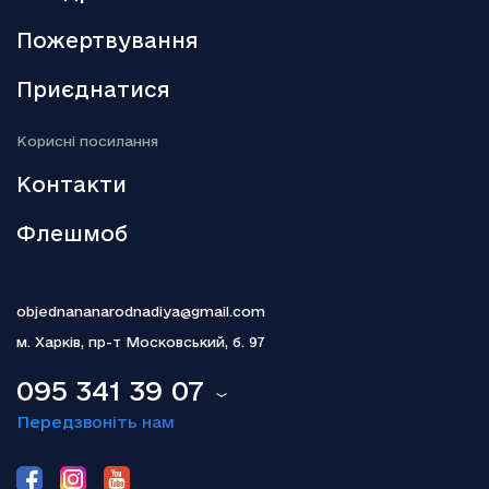
Трамп паралізував “чорний ринок” венесуельської нафти
Пожертвування
18.12.2025
Активи РФ: Туск заявив про “переломний момент”
Приєднатися
18.12.2025
Kорисні посилання
Гелена Бонем Картер пояснила, чому так і не одружилася з
Тімом Бертоном
Контакти
Флешмоб
objednananarodnadiya@gmail.com
м. Харків,
пр-т Московський, б. 97
095 341 39 07
Передзвоніть нам