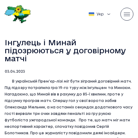
Українська
Інгулець і Минай
підозрюються у договірному
матчі
03.04.2023
В українській Прем'єр-лізі міг бути зіграний договірний матч.
Під підозру потрапила гра 19-го туру між Інгульцем та Минаєм.
Нагадаємо, що Минай вів в рахунку до 85-ї хвилини, проте у
підсумку програв матч. Спершу гол у свої ворота забив
Олександр Мельник, а на останніх секундах додаткового часу
гості вирвали три очки завдяки пенальті за гру рукою
футболіста ужгородської команди. Про те, що матч міг мати
неспортивний характер, спочатку повідомив Сергій
Болотников. Про це журналісту повідомили деякі інсайдери.