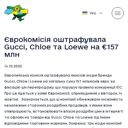
Українська
Єврокомісія оштрафувала
Gucci, Chloе та Loewe на €157
млн
14.10.2025
Європейська комісія оштрафувала люксові модні бренди
Gucci, Chloe і Loewe на загальну суму 157 мільйонів євро за
фіксацію цін перепродажу, що порушує правила конкуренції ЄС.
Про це йдеться у заяві Єврокомісії, оприлюдненій у вівторок, 14
жовтня. Зазначається, що ці компанії обмежували можливість
незалежних сторонніх роздрібних продавців, з якими вони
співпрацюють, встановлювати власні роздрібні ціни в інтернеті
та офлайн на товари від Gucci, Chloе та Loewe під їхніми
відповідними торговими марками. Зокрема, три модні компанії