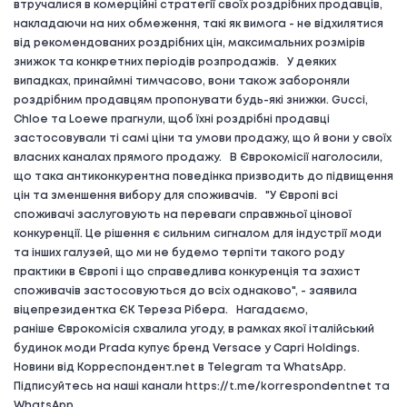
втручалися в комерційні стратегії своїх роздрібних продавців,
накладаючи на них обмеження, такі як вимога - не відхилятися
від рекомендованих роздрібних цін, максимальних розмірів
знижок та конкретних періодів розпродажів. У деяких
випадках, принаймні тимчасово, вони також забороняли
роздрібним продавцям пропонувати будь-які знижки. Gucci,
Chloе та Loewe прагнули, щоб їхні роздрібні продавці
застосовували ті самі ціни та умови продажу, що й вони у своїх
власних каналах прямого продажу. В Єврокомісії наголосили,
що така антиконкурентна поведінка призводить до підвищення
цін та зменшення вибору для споживачів. "У Європі всі
споживачі заслуговують на переваги справжньої цінової
конкуренції. Це рішення є сильним сигналом для індустрії моди
та інших галузей, що ми не будемо терпіти такого роду
практики в Європі і що справедлива конкуренція та захист
споживачів застосовуються до всіх однаково", - заявила
віцепрезидентка ЄК Тереза Рібера. Нагадаємо,
раніше Єврокомісія схвалила угоду, в рамках якої італійський
будинок моди Prada купує бренд Versace у Capri Holdings.
Новини від Корреспондент.net в Telegram та WhatsApp.
Підписуйтесь на наші канали https://t.me/korrespondentnet та
WhatsApp