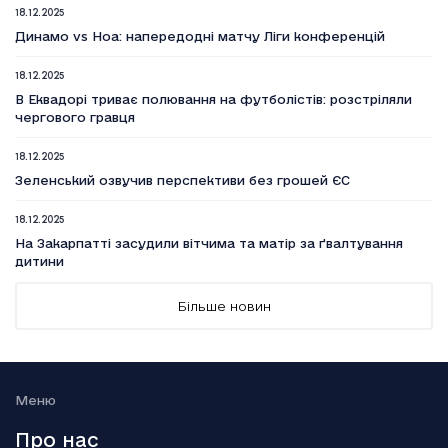
18.12.2025
Динамо vs Ноа: напередодні матчу Ліги конференцій
18.12.2025
В Еквадорі триває полювання на футболістів: розстріляли
чергового гравця
18.12.2025
Зеленський озвучив перспективи без грошей ЄС
18.12.2025
На Закарпатті засудили вітчима та матір за ґвалтування
дитини
18.12.2025
Більше новин
Вийшов п’ятий сезон серіалу Емілі в Парижі
18.12.2025
Генштаб: Росія посилено атакує на трьох напрямках
Меню
18.12.2025
Про нас