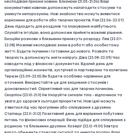
несподівані приємні новини. Близнюки (21.05-21.06) Ваші
комунікативні навички допоможуть налагодити стосунки та
уникнути непорозумінь. Нові знайомства можуть виявитися
корисними для роботи або творчих проєктів. Рак (22.06-22.07)
День підходить для роздумів та планування майбутнього.
Слухайте інтуїцію, вона допоможе прийняти важливі рішення.
Емоційні розмови з близькими принесуть розраду. Лев (23.07-
22.08) Можливі несподівані зміни в роботі або особистому
житті. Будьте гнучкими і готовими до нового. Розваги та
творчість допоможуть зняти напругу. Діва (23.08-22.09) Час
наводити лад у фінансах і документах. Вдалий день для
організаційних моментів, зустрічей із партнерами та колегами.
Терези (23.09-22.10) Ви будете особливо чарівними для
оточення. Використайте це для зміцнення стосунків і
домовленостей. Сприятливий час для творчих починань.
Скорпіон (23.10-21.11) Не ігноруйте сигнали тіла - відпочинок та
увага до здоров’я сьогодні пріоритетні. Нові ідеї можуть
з’явитися під час прогулянки або спілкування з друзями.
Стрілець (22.11-21.12) Позитивний день для вирішення побутових
питань та фінансових операцій. Вечір підійде для спілкування з
родиною та близькими друзями. Козеріг (22.12-19.01) Завтра
варто обмежити стресові ситуації та уникати поспіху. Ваші