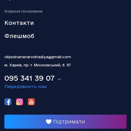
18.12.2025
Kорисні посилання
Гелена Бонем Картер пояснила, чому так і не одружилася з
Тімом Бертоном
Контакти
Флешмоб
objednananarodnadiya@gmail.com
м. Харків,
пр-т Московський, б. 97
095 341 39 07
Передзвоніть нам
Підтримати