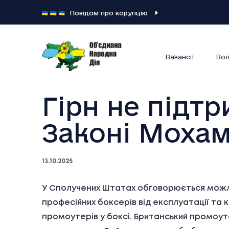
Повідом про корупцію
Вакансії
Вол
Гірн не підтр
Законі Мохам
13.10.2025
У Сполучених Штатах обговорюється можл
професійних боксерів від експлуатації та 
промоутерів у боксі. Британський промоуте