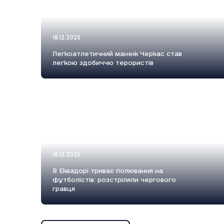
18.12.2025
Легкоатлетичний манеж Черкас став
легкою здобиччю терористів
18.12.2025
В Еквадорі триває полювання на
футболістів: розстріляли чергового
гравця