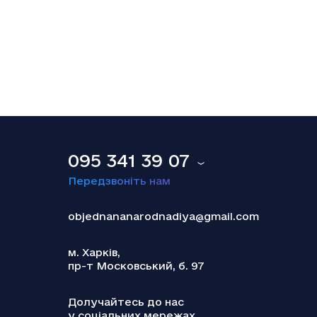
18.12.2025
Smart Holding відзвітував про зниження
обсягу сплачених до бюджету податків
095 341 39 07
Передзвоніть нам
objednananarodnadiya@gmail.com
м. Харків,
пр-т Московський, б. 97
18.12.2025
Теракт у Сіднеї: наймолодшою жертвою
Долучайтесь до нас
стала українська дівчинка
у соціальних мережах