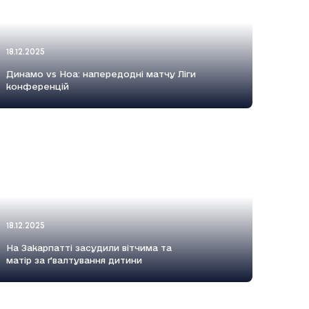
18.12.2025
Динамо vs Ноа: напередодні матчу Ліги
конференцій
18.12.2025
На Закарпатті засудили вітчима та
матір за ґвалтування дитини