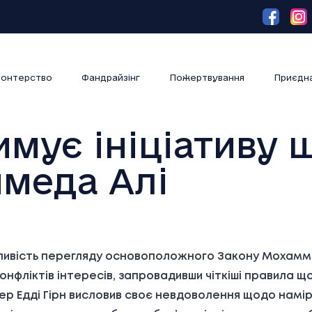
онтерство
Фандрайзінг
Пожертвування
Приєдн
имує ініціативу 
меда Алі
ивість перегляду основоположного Закону Мохаммед
конфліктів інтересів, запровадивши чіткіші правила щ
р Едді Гірн висловив своє невдоволення щодо намірі