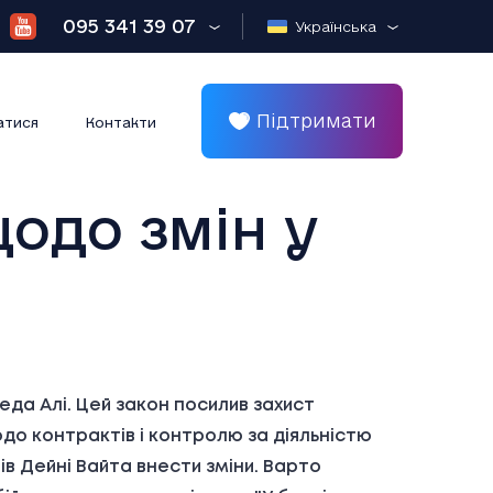
095 341 39 07
Українська
Підтримати
атися
Контакти
щодо змін у
а Алі. Цей закон посилив захист
одо контрактів і контролю за діяльністю
в Дейні Вайта внести зміни. Варто