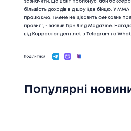
зазначити, що Вайт пропонує, аби боксерсь
більшість доходів від шоу йде бійцю. У ММА 
працюємо. І мене не цікавить фейковий пояс
правил", - заявив Гірн Ring Magazine. Наг
від Корреспондент.net в Telegram та What
Поділитися
Популярні новин