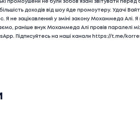
кі промоушени не були зобов’язані звітувати перед бі
більшість доходів від шоу йде промоутеру. Удачі Вайт
. Я не зацікавлений у зміні закону Мохаммеда Алі. Я 
адаємо, раніше внук Мохаммеда Алі провів паралелі м
sApp. Підписуйтесь на наші канали https://t.me/kor
и