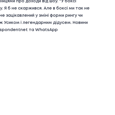
йцями про доходи від шоу. "У боксі
у. Я б не скаржився. Але в боксі ми так не
не зацікавлений у зміні форми рингу чи
іж Усиком і легендарним дідусем. Новини
respondentnet та WhatsApp