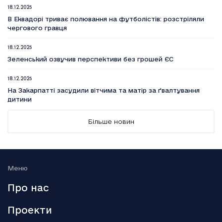
18.12.2025
В Еквадорі триває полювання на футболістів: розстріляли
чергового гравця
18.12.2025
Зеленський озвучив перспективи без грошей ЄС
18.12.2025
На Закарпатті засудили вітчима та матір за ґвалтування
дитини
18.12.2025
Більше новин
Вийшов п’ятий сезон серіалу Емілі в Парижі
18.12.2025
Генштаб: Росія посилено атакує на трьох напрямках
Меню
18.12.2025
Про нас
Smart Holding відзвітував про зниження обсягу сплачених
до бюджету податків
Проекти
18.12.2025