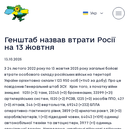
Українська
Генштаб назвав втрати Росії
на 13 жовтня
13.10.2025
З 24 лютого 2022 року по 13 жовтня 2025 року загальні бойові
втрати особового складу російських військ на території
України орієнтовно склали 1 123 950 осіб (+1140 за добу). Про це
повідомив Генеральний штаб ЗСУ. Крім того, з початку війни
знищені: 11251 (+3) танк, 23345 (+0) бронемашин, 33599 (+21)
артилерійських систем, 1520 (+2) РСЗВ, 1225 (+0) засобів ППО, 427
(+0) літаків, 346 (+0) вертольотів, 69242 (+232) БПЛА
оперативно-тактичного рівня, 3859 (+0) крилатих ракет, 28 (+0)
кораблів/катерів, 1 (+0) підводний човен, 64043 (+109) одиниці
автомобільної техніки та автоцистерн, 3977 (+1) одиниць