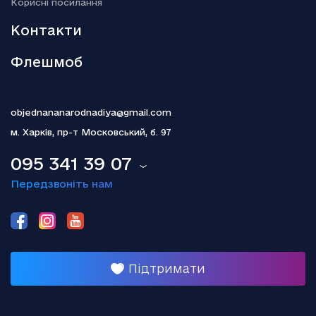
Kорисні посилання
Гелена Бонем Картер пояснила, чому так і не одружилася з
Тімом Бертоном
Контакти
Флешмоб
objednananarodnadiya@gmail.com
м. Харків,
пр-т Московський, б. 97
095 341 39 07
Передзвоніть нам
Підтримати