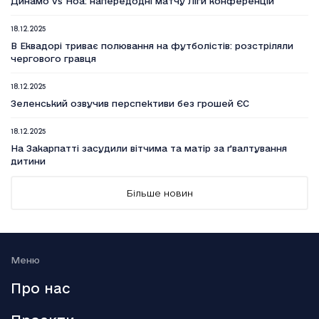
Динамо vs Ноа: напередодні матчу Ліги конференцій
18.12.2025
В Еквадорі триває полювання на футболістів: розстріляли
чергового гравця
18.12.2025
Зеленський озвучив перспективи без грошей ЄС
18.12.2025
На Закарпатті засудили вітчима та матір за ґвалтування
дитини
18.12.2025
Більше новин
Вийшов п’ятий сезон серіалу Емілі в Парижі
18.12.2025
Генштаб: Росія посилено атакує на трьох напрямках
Меню
18.12.2025
Про нас
Smart Holding відзвітував про зниження обсягу сплачених
до бюджету податків