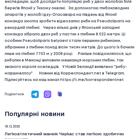
експедицію, щоб дослідити популяцію риб у двох жолобах біля
берегів Японії у Тихому океані. За допомогою глибоководних
апаратів у жолобі Ідзу-Огасавара на південь від Японії
команда змогла зробити відеозапис риби на Pseudoliparis на
рекордній глибині. Через кілька днів у Японській западині
команда зібрала двох риб у пастки з глибини 8 022 метри. Ці
особини Pseudoliparis belyaevi стали першими рибинами,
зібраними з глибини понад вісім тисяч метрів. До цього їх бачили
лише на глибині 7703 м у 2008 році. Раніше повідомлялося, що
рибалки в Мексиці виловили мешканця морських глибин, так
званого короля оселедців. У Новій Зеландії виявлено "рибу-
маршмеллоу" Новини від Корреспондент.net в Telegram.
Підписуйтесь на наш канал https://t.me/korrespondentnet
Поділитися
Популярні новини
18.12.2025
Легкоатлетичний манеж Черкас став легкою здобиччю