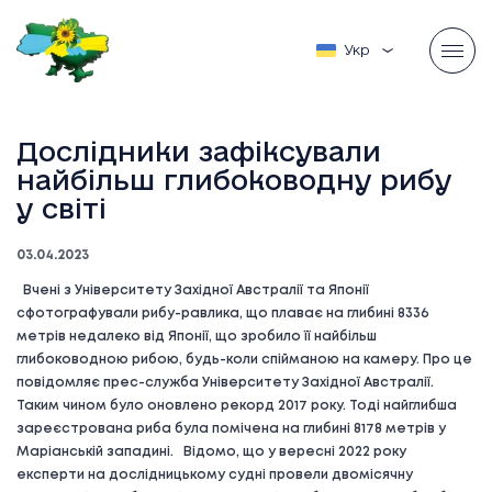
Українська
Дослідники зафіксували
найбільш глибоководну рибу
у світі
03.04.2023
Вчені з Університету Західної Австралії та Японії
сфотографували рибу-равлика, що плаває на глибині 8336
метрів недалеко від Японії, що зробило її найбільш
глибоководною рибою, будь-коли спійманою на камеру. Про це
повідомляє прес-служба Університету Західної Австралії.
Таким чином було оновлено рекорд 2017 року. Тоді найглибша
зареєстрована риба була помічена на глибині 8178 метрів у
Маріанській западині. Відомо, що у вересні 2022 року
експерти на дослідницькому судні провели двомісячну