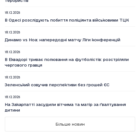
терористів
18.12.2025
В Одесі розслідують побиття поліціянта військовими ТЦК
18.12.2025
Динамо vs Ноа: напередодні матчу Ліги конференцій
18.12.2025
В Еквадорі триває полювання на футболістів: розстріляли
чергового гравця
18.12.2025
Зеленський озвучив перспективи без грошей ЄС
18.12.2025
На Закарпатті засудили вітчима та матір за ґвалтування
дитини
18.12.2025
Більше новин
Вийшов п’ятий сезон серіалу Емілі в Парижі