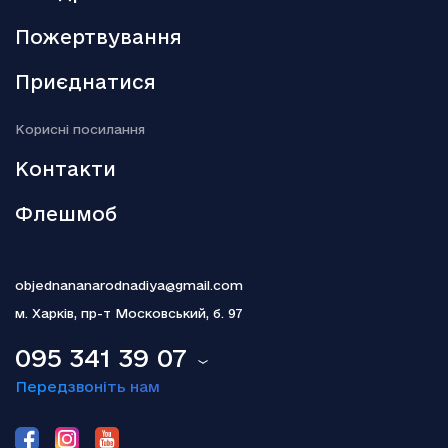
Трамп паралізував “чорний ринок” венесуельської нафти
Пожертвування
18.12.2025
Активи РФ: Туск заявив про “переломний момент”
Приєднатися
18.12.2025
Kорисні посилання
Гелена Бонем Картер пояснила, чому так і не одружилася з
Тімом Бертоном
Контакти
Флешмоб
objednananarodnadiya@gmail.com
м. Харків,
пр-т Московський, б. 97
095 341 39 07
Передзвоніть нам