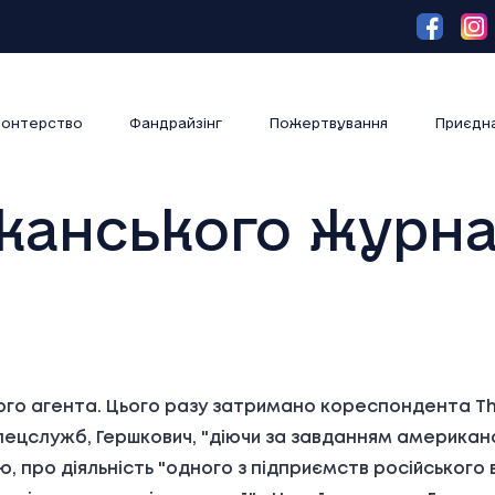
онтерство
Фандрайзінг
Пожертвування
Приєдн
анського журнал
ого агента. Цього разу затримано кореспондента Th
пецслужб, Гершкович, "діючи за завданням американсь
 про діяльність "одного з підприємств російського