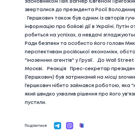
засновником ПВК Вагнер Євгеном Пригожин
зверталися до президента Росії Володимир
Гершкович також був одним із авторів гуч
інформацію про бойові дії в Україні. Путі
робиться на успіхах, а невдачі згладжуютьс
Ради безпеки та особисто його голови Мик
перспективам російської економіки, обста
"іноземних агентів" у Грузії. До Wall Stre
Москві. Реакція Прес-секретар президента
(Гершкович) був затриманий на місці злочи
Гершкович нібито займався роботою, яка 
який швидко ухвалив рішення про його ув'яз
пустили.
Поділитися