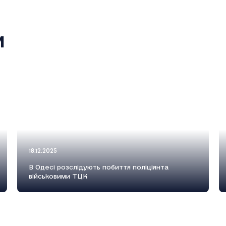
и
18.12.2025
В Одесі розслідують побиття поліціянта
військовими ТЦК