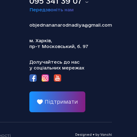
095 341 39 07
Передзвоніть нам
objednananarodnadiya@gmail.com
м. Харків,
пр-т Московський, б. 97
18.12.2025
Теракт у Сіднеї: наймолодшою жертвою
Долучайтесь до нас
стала українська дівчинка
у соціальних мережах
Підтримати
18.12.2025
ості
Активи РФ: Туск заявив про
Designed ♥ by Vanchi