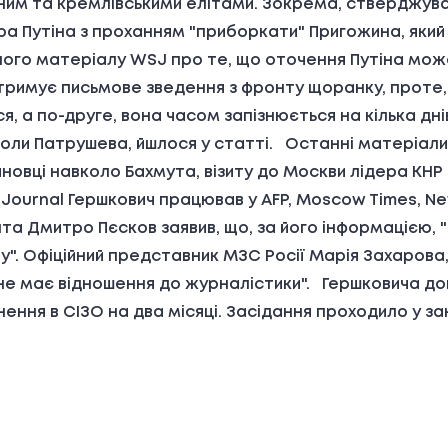
им та кремлівськими елітами. Зокрема, стверджувал
а Путіна з проханням "приборкати" Пригожина, який
ного матеріалу WSJ про те, що оточення Путіна мож
н отримує письмове зведення з фронту щоранку, проте
я, а по-друге, вона часом запізнюється на кілька дні
оли Патрушева, йшлося у статті. Останні матеріали
новці навколо Бахмута, візиту до Москви лідера КН
et Journal Гершкович працював у AFP, Moscow Times, Ne
 Дмитро Пєсков заявив, що, за його інформацією, "т
ну". Офіційний представник МЗС Росії Марія Захарова,
"не має відношення до журналістики". Гершковича д
нення в СІЗО на два місяці. Засідання проходило у з