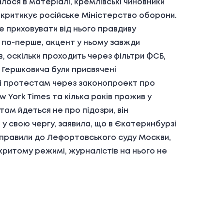
ося в матеріалі, кремлівські чиновники
 критикує російське Міністерство оборони.
е приховувати від нього правдиву
, по-перше, акцент у ньому завжди
в, оскільки проходить через фільтри ФСБ,
 Гершковича були присвячені
Р і протестам через законопроект про
w York Times та кілька років прожив у
ам йдеться не про підозри, він
 у свою чергу, заявила, що в Єкатеринбурзі
оправили до Лефортовського суду Москви,
акритому режимі, журналістів на нього не