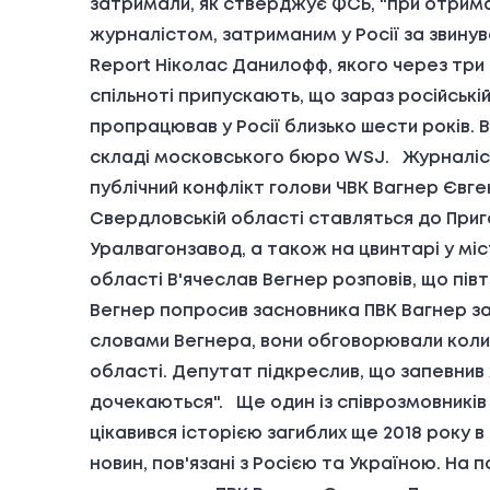
затримали, як стверджує ФСБ, "при отрим
журналістом, затриманим у Росії за звинува
Report Ніколас Данилофф, якого через три 
спільноті припускають, що зараз російські
пропрацював у Росії близько шести років. В
складі московського бюро WSJ. Журналіст
публічний конфлікт голови ЧВК Вагнер Євг
Свердловській області ставляться до Приго
Уралвагонзавод, а також на цвинтарі у міс
області В'ячеслав Вегнер розповів, що пів
Вегнер попросив засновника ПВК Вагнер залу
словами Вегнера, вони обговорювали коли
області. Депутат підкреслив, що запевнив 
дочекаються". Ще один із співрозмовників 
цікавився історією загиблих ще 2018 року в
новин, пов'язані з Росією та Україною. На