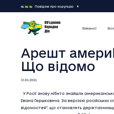
Повідом про корупцію
Вакансії
Вол
Арешт америк
Що відомо
31.03.2023
У Росії знову нібито знайшли американськ
Евана Гершковича. За версією російських с
відомостей", що становлять держтаємницю,