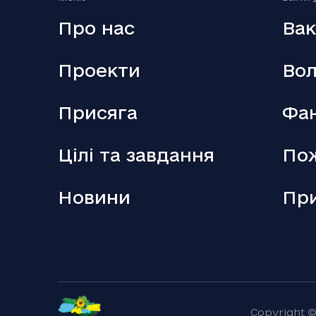
Про нас
Вак
Проекти
Вол
Присяга
Фан
18.12.2025
Аллан Каммінг стане ведучим кінопремії
BAFTA-2026
Цілі та завдання
По
Новини
Пр
18.12.2025
Copyright 
Гороскоп для всіх знаків зодіаку на 19