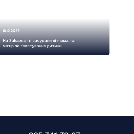
18.12.2025
На Закарпатті засудили вітчима та
матір за ґвалтування дитини
18.12.2025
Smart Holding відзвітував про зниження
обсягу сплачених до бюджету податків