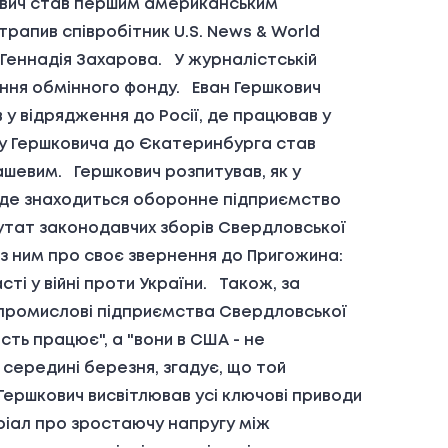
ович став першим американським
отрапив співробітник U.S. News & World
 Геннадія Захарова. У журналістській
нення обмінного фонду. Еван Гершкович
в у відрядження до Росії, де працював у
у Гершковича до Єкатеринбурга став
ашевим. Гершкович розпитував, як у
у, де знаходиться оборонне підприємство
путат законодавчих зборів Свердловської
 із ним про своє звернення до Пригожина:
сті у війні проти України. Також, за
 промислові підприємства Свердловської
сть працює", а "вони в США - не
 середині березня, згадує, що той
 Гершкович висвітлював усі ключові приводи
еріал про зростаючу напругу між