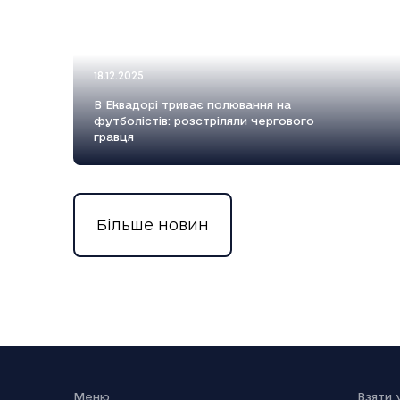
18.12.2025
В Еквадорі триває полювання на
футболістів: розстріляли чергового
гравця
Більше новин
18.12.2025
Вийшов п’ятий сезон серіалу Емілі в
Парижі
Меню
Взяти 