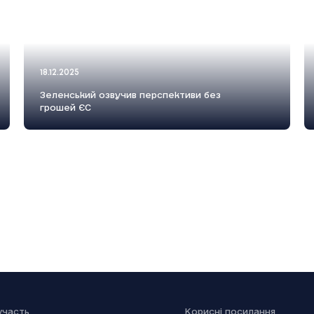
18.12.2025
Зеленський озвучив перспективи без
грошей ЄС
18.12.2025
Генштаб: Росія посилено атакує на
трьох напрямках
участь
Kорисні посилання