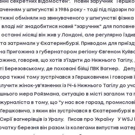
анні секретних відомостей". Новий заручник Гершк
ченням у шпигунстві з 1986 року - тоді під підозри п
тижні обміняли на звинуваченого у шпигунстві фізика
й владі міг знадобитися новий "заручник" для попов
 останні місяці він жив у Лондоні, але регулярно їзди
а затримали у Єкатеринбурзі. Приводом для приїзд
ена Пригожина з губернатором регіону Євгеном Куйв
жина, говорив, що хотів з'їздити до Нижнього Тагіл
ті Березовському, де поховані бійці ПВК Вагнер. Де
тора тижні тому зустрічався з Гершковичем і говорив
чити жінок-ув'язнених із ІЧ-6 Нижнього Тагілу до уча
шнього мера Ройзмана, ситуацію в місті загалом та
журналіста в тому, що "у нас все гаразд, промислові
Гершковича, з яким він зустрічався в Єкатеринбурзі в
 Сирії вагнерівців із Уралу. Писав про Україну У WSJ
 початку березня він разом із колегами випустив мат