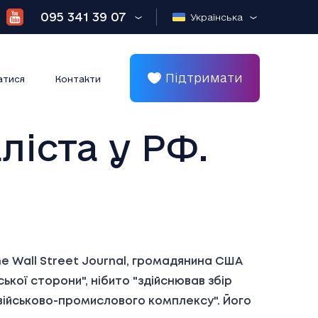
095 341 39 07
Українська
Підтримати
атися
Контакти
іста у РФ.
e Wall Street Journal, громадянина США
кої сторони", нібито "здійснював збір
 військово-промислового комплексу". Його