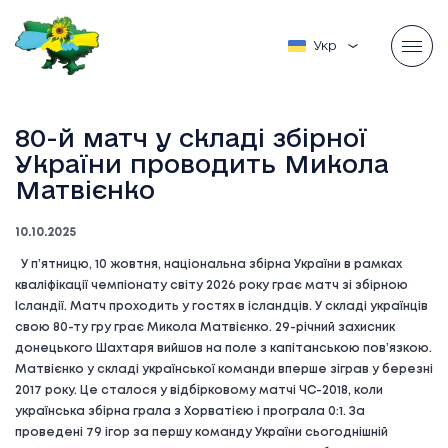
Українська
80-й матч у складі збірної
України проводить Микола
Матвієнко
10.10.2025
У п’ятницю, 10 жовтня, національна збірна України в рамках
кваліфікації чемпіонату світу 2026 року грає матч зі збірною
Ісландії. Матч проходить у гостях в ісландців. У складі українців
свою 80-ту гру грає Микола Матвієнко. 29-річний захисник
донецького Шахтаря вийшов на поле з капітанською пов’язкою.
Матвієнко у складі української команди вперше зіграв у березні
2017 року. Це сталося у відбірковому матчі ЧС-2018, коли
українська збірна грала з Хорватією і програла 0:1. За
проведені 79 ігор за першу команду України сьогоднішній