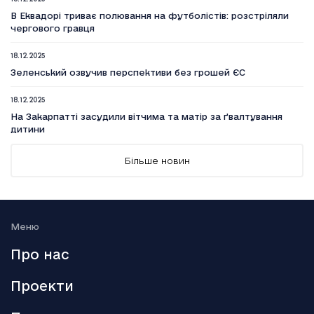
В Еквадорі триває полювання на футболістів: розстріляли
чергового гравця
18.12.2025
Зеленський озвучив перспективи без грошей ЄС
18.12.2025
На Закарпатті засудили вітчима та матір за ґвалтування
дитини
18.12.2025
Більше новин
Вийшов п’ятий сезон серіалу Емілі в Парижі
18.12.2025
Генштаб: Росія посилено атакує на трьох напрямках
Меню
18.12.2025
Про нас
Smart Holding відзвітував про зниження обсягу сплачених
до бюджету податків
Проекти
18.12.2025